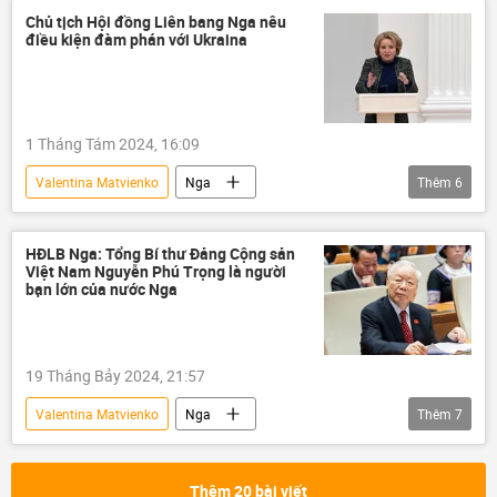
Chính trị
Thế giới
Chủ tịch Hội đồng Liên bang Nga nêu
điều kiện đàm phán với Ukraina
Trần Thanh Mẫn
Hội đồng Liên bang Nga
Quốc hội Việt Nam
1 Tháng Tám 2024, 16:09
Valentina Matvienko
Nga
Thêm
6
Chiến dịch quân sự đặc biệt tại Ukraina
Ukraina
Cuộc khủng hoảng ở Ukraina
HĐLB Nga: Tổng Bí thư Đảng Cộng sản
Việt Nam Nguyễn Phú Trọng là người
Chính trị
đàm phán
bạn lớn của nước Nga
xung đột quân sự
19 Tháng Bảy 2024, 21:57
Valentina Matvienko
Nga
Thêm
7
Hội đồng Liên bang Nga
Thế giới
thông tin
Việt Nam
Thêm 20 bài viết