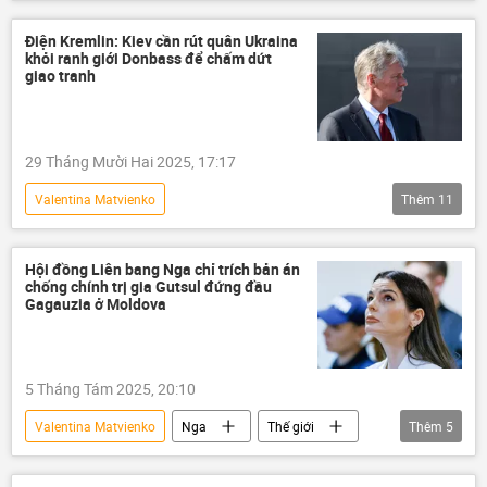
Hợp tác Nga-Việt
Thế giới
Chính trị
Đông Nam Á
Điện Kremlin: Kiev cần rút quân Ukraina
khỏi ranh giới Donbass để chấm dứt
Lê Minh Hưng
Tô Lâm
giao tranh
Hội đồng Liên bang Nga
Trần Thanh Mẫn
29 Tháng Mười Hai 2025, 17:17
Valentina Matvienko
Thêm
11
Chiến dịch quân sự đặc biệt tại Ukraina
Nga
Ukraina
Hội đồng Liên bang Nga chỉ trích bản án
chống chính trị gia Gutsul đứng đầu
Cuộc khủng hoảng ở Ukraina
DNR
Gagauzia ở Moldova
Donbass
xung đột
xung đột quân sự
Dmitry Peskov
5 Tháng Tám 2025, 20:10
Điện Kremlin
Châu Âu
Valentina Matvienko
Nga
Thế giới
Thêm
5
Chính trị
thông tin
Moldova