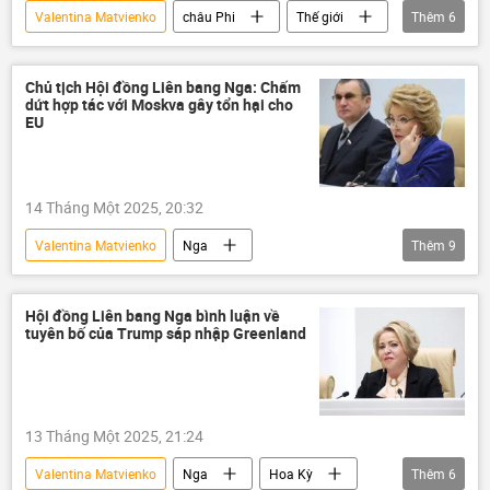
Valentina Matvienko
châu Phi
Thế giới
Thêm
6
Nga
phương Tây
Ethiopia
Sputnik
Multimedia
Video
Chủ tịch Hội đồng Liên bang Nga: Chấm
dứt hợp tác với Moskva gây tổn hại cho
EU
14 Tháng Một 2025, 20:32
Valentina Matvienko
Nga
Thêm
9
Hội đồng Liên bang Nga
EU
Thế giới
Chính trị
thông tin
Hội đồng Liên bang Nga bình luận về
tuyên bố của Trump sáp nhập Greenland
Châu Âu
hợp tác
Liên minh châu Âu
Slovakia
13 Tháng Một 2025, 21:24
Valentina Matvienko
Nga
Hoa Kỳ
Thêm
6