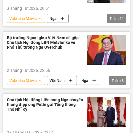
quan hệ
hợp tác
3 Tháng Tư 2025, 20:51
quan hệ song phương
Valentina Matvienko
Nga
Thêm
11
Dmitry Medvedev
Thế giới
Chính trị
Bùi Thanh Sơn
Bộ trưởng Ngoại giao Việt Nam sẽ gặp
Chủ tịch Hội đồng LBN Matvienko và
thông tin
Hợp tác Nga-Việt
Phó Thủ tướng Nga Overchuk
Hội đồng An ninh Nga
Chuyến thăm của Bộ trưởng Ngoại giao Việt Nam Bùi Thanh Sơn tới Nga
2 Tháng Tư 2025, 22:55
quan hệ
hợp tác
Valentina Matvienko
Việt Nam
Nga
Thêm
8
Trần Thanh Mẫn
Hợp tác Nga-Việt
hợp tác
Thế giới
Chuyến thăm của Bộ trưởng Ngoại giao Việt Nam Bùi Thanh Sơn tới Nga
Chủ tịch Hội đồng Liên bang Nga chuyển
thông điệp ông Putin gửi Tổng thống
Sergey Lavrov
Quốc hội Nga
Thổ Nhĩ Kỳ
Chính phủ Nga
Bộ Ngoại giao Nga
27 Tháng Hai 2025, 23:01