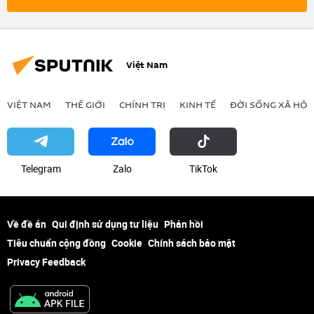
Nguyễn Phú Trọng
từ trần
Đảng Cộng sản Việt Nam
Việt Nam
VIỆT NAM
THẾ GIỚI
CHÍNH TRỊ
KINH TẾ
ĐỜI SỐNG XÃ HỘI
Telegram
Zalo
ТikТоk
Về đề án
Qui định sử dụng tư liệu
Phản hồi
Tiêu chuẩn cộng đồng
Cookie
Chính sách bảo mật
Privacy Feedback