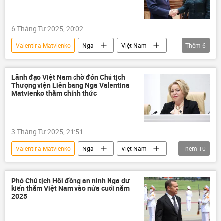
Chiến thắng
ngày kỷ niệm Chiến thắng
6 Tháng Tư 2025, 20:02
Valentina Matvienko
Nga
Việt Nam
Thêm
6
Hợp tác Nga-Việt
Chính trị
Thế giới
Trần Thanh Mẫn
Lãnh đạo Việt Nam chờ đón Chủ tịch
Thượng viện Liên bang Nga Valentina
Hội đồng Liên bang Nga
Quốc hội
Matvienko thăm chính thức
3 Tháng Tư 2025, 21:51
Valentina Matvienko
Nga
Việt Nam
Thêm
10
Chính trị
Bùi Thanh Sơn
Bộ Ngoại giao Việt Nam
Thế giới
Phó Chủ tịch Hội đồng an ninh Nga dự
kiến thăm Việt Nam vào nửa cuối năm
Hợp tác Nga-Việt
thông tin
2025
Chuyến thăm của Bộ trưởng Ngoại giao Việt Nam Bùi Thanh Sơn tới Nga