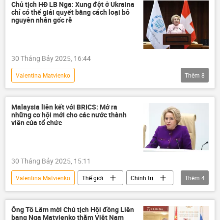
Hội đồng Liên bang Nga
Tòa án
Chủ tịch HĐ LB Nga: Xung đột ở Ukraina
chỉ có thể giải quyết bằng cách loại bỏ
nguyên nhân gốc rễ
30 Tháng Bảy 2025, 16:44
Valentina Matvienko
Thêm
8
Chiến dịch quân sự đặc biệt tại Ukraina
xung đột
Quốc hội Nga
Nga
Malaysia liên kết với BRICS: Mở ra
những cơ hội mới cho các nước thành
Thế giới
Ukraina
viên của tổ chức
Cuộc khủng hoảng ở Ukraina
Geneva
30 Tháng Bảy 2025, 15:11
Valentina Matvienko
Thế giới
Chính trị
Thêm
4
Kinh tế
BRICS
Malaysia
Nga
Ông Tô Lâm mời Chủ tịch Hội đồng Liên
bang Nga Matvienko thăm Việt Nam