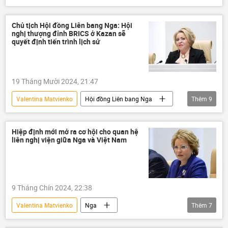
Donald Trump
Hội đồng Liên bang Nga
Bắc Cực
Thế giới
thông tin
Chủ tịch Hội đồng Liên bang Nga: Hội
nghị thượng đỉnh BRICS ở Kazan sẽ
Greenland
quyết định tiến trình lịch sử
19 Tháng Mười 2024, 21:47
Valentina Matvienko
Hội đồng Liên bang Nga
Thêm
9
BRICS
Hội nghị thượng đỉnh BRICS tại Kazan 2024
Hiệp định mới mở ra cơ hội cho quan hệ
liên nghị viện giữa Nga và Việt Nam
Kazan
Nga
Thế giới
Chính trị
Kinh tế
bầu cử Tổng thống Hoa Kỳ
Donald Trump
9 Tháng Chín 2024, 22:38
Valentina Matvienko
Nga
Thêm
7
Hợp tác Nga-Việt
Việt Nam