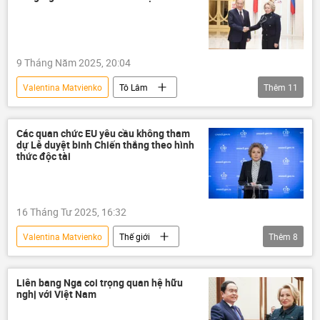
9 Tháng Năm 2025, 20:04
Valentina Matvienko
Tô Lâm
Thêm
11
Chuyến thăm của Tổng Bí thư Tô Lâm tới Mátxcơva
Nga
Hội đồng Liên bang Nga
Các quan chức EU yêu cầu không tham
dự Lễ duyệt binh Chiến thắng theo hình
thông tin
Thế giới
Chính trị
thức độc tài
Việt Nam
Đảng Cộng sản Việt Nam
Hợp tác Nga-Việt
quan hệ
16 Tháng Tư 2025, 16:32
hợp tác
Valentina Matvienko
Thế giới
Thêm
8
Kỷ niệm 80 năm Chiến thắng trong Chiến tranh Vệ quốc vĩ đại
Nga
Hội đồng Liên bang Nga
Liên bang Nga coi trọng quan hệ hữu
nghị với Việt Nam
Châu Âu
EU
Chính trị