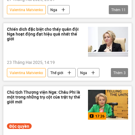
Valentina Matvienko
Nga
Thêm
11
Hội đồng Liên bang Nga
Thổ Nhĩ Kỳ
Tayyip Erdogan
Vladimir Putin
Chiến dich đặc biệt cho thấy quân đội
Nga hoạt động đạt hiệu quả nhất thế
Istanbul
Thế giới
Chính trị
giới
thông tin
Ukraina
Hoa Kỳ
Cuộc khủng hoảng ở Ukraina
23 Tháng Hai 2025, 14:19
Valentina Matvienko
Thế giới
Nga
Thêm
3
Hải quân Nga
Quân đội Nga
Quân sự
Chủ tịch Thượng viện Nga: Châu Phi là
một trong những trụ cột của trật tự thế
giới mới
17:26
Độc quyền