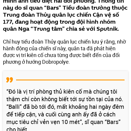
mình anh tiêu diệt hai đối phương. Thông tin
này do sĩ quan “Bars” Tiểu đoàn trưởng thuộc
Trung đoàn Thủy quân lục chiến Cận vệ số
177, đang hoạt động trong đội hình nhóm
quân Nga “Trung tâm” chia sẻ với Sputnik.
Chỉ huy tiểu đoàn Thủy quân lục chiến lưu ý rằng, nhờ
hành động của chiến sĩ này, quân ta đã phát hiện
được vị trí kiên cố chưa từng được biết đến của đối
phương ở hướng Dobropolye.
“Đó là vị trí phòng thủ kiên cố mà chúng tôi
thậm chí còn không biết tới sự tồn tại của nó.
“Balli” đã bò tới đó, mất khoảng hai ngày đêm
để tiếp cận, và cuối cùng anh ấy đã ở cách
mục tiêu chỉ vẻn vẹn 10 mét”, sĩ quan “Bars”
cho biết.