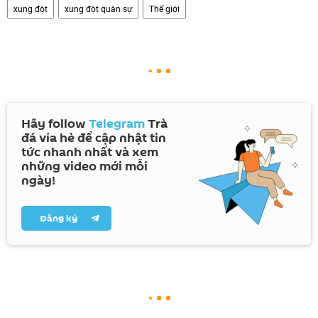
xung đột
xung đột quân sự
Thế giới
Hãy follow
Telegram
Trà
đá vỉa hè để cập nhật tin
tức nhanh nhất và xem
những video mới mỗi
ngày!
Đăng ký