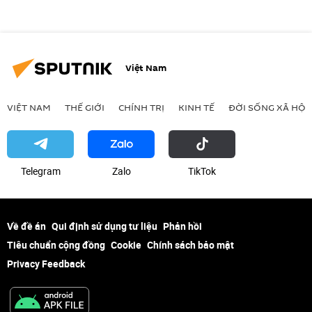
Việt Nam
VIỆT NAM
THẾ GIỚI
CHÍNH TRỊ
KINH TẾ
ĐỜI SỐNG XÃ HỘI
Telegram
Zalo
ТikТоk
Về đề án
Qui định sử dụng tư liệu
Phản hồi
Tiêu chuẩn cộng đồng
Cookie
Chính sách bảo mật
Privacy Feedback