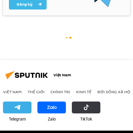
Đăng ký
Việt Nam
VIỆT NAM
THẾ GIỚI
CHÍNH TRỊ
KINH TẾ
ĐỜI SỐNG XÃ HỘI
Telegram
Zalo
ТikТоk