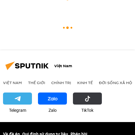
Việt Nam
VIỆT NAM
THẾ GIỚI
CHÍNH TRỊ
KINH TẾ
ĐỜI SỐNG XÃ HỘI
Telegram
Zalo
ТikТоk
Về đề án
Qui định sử dụng tư liệu
Phản hồi