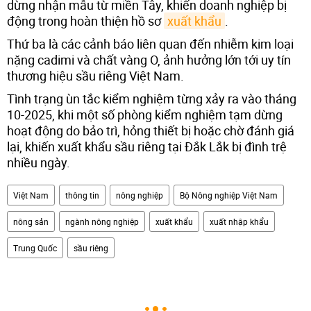
dừng nhận mẫu từ miền Tây, khiến doanh nghiệp bị
động trong hoàn thiện hồ sơ
xuất khẩu
.
Thứ ba là các cảnh báo liên quan đến nhiễm kim loại
nặng cadimi và chất vàng O, ảnh hưởng lớn tới uy tín
thương hiệu sầu riêng Việt Nam.
Tình trạng ùn tắc kiểm nghiệm từng xảy ra vào tháng
10-2025, khi một số phòng kiểm nghiệm tạm dừng
hoạt động do bảo trì, hỏng thiết bị hoặc chờ đánh giá
lại, khiến xuất khẩu sầu riêng tại Đắk Lắk bị đình trệ
nhiều ngày.
Việt Nam
thông tin
nông nghiệp
Bộ Nông nghiệp Việt Nam
nông sản
ngành nông nghiệp
xuất khẩu
xuất nhập khẩu
Trung Quốc
sầu riêng