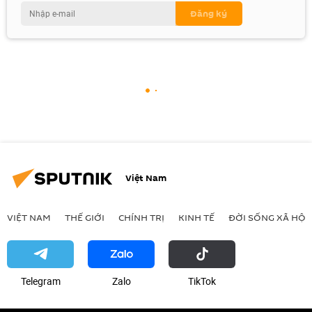
Việt Nam
VIỆT NAM
THẾ GIỚI
CHÍNH TRỊ
KINH TẾ
ĐỜI SỐNG XÃ HỘI
Telegram
Zalo
ТikТоk