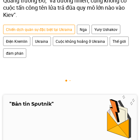
Quảng trường Đỏ, "và đương nhiên, cũng không có
cuộc tấn công tên lửa trả đũa quy mô lớn nào vào
Kiev".
Chiến dịch quân sự đặc biệt tại Ukraina
Nga
Yury Ushakov
Điện Kremlin
Ukraina
Cuộc khủng hoảng ở Ukraina
Thế giới
đàm phán
"Bản tin Sputnik"