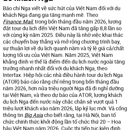
Báo chí Nga viết về sức hút của Việt Nam đối với du
khách Nga đang gia tăng mạnh mẽ. Theo
Finance.Mail
, trong bốn tháng đầu năm 2026, lượng
đặt tour du lịch đến Việt Nam đã tăng gấp 8,8 lần so
với cùng kỳ năm 2025. Điều này là nhờ việc khai thác
các chuyến bay thẳng và mở rộng chương trình bay,
sự thuận lợi về du lịch quanh năm và tỷ lệ giá cả/chất
lượng tối ưu của Việt Nam. Năm 2025, Việt Nam
khẳng định vị thế là điểm đến du lịch nước ngoài tăng
trưởng nhanh nhất đối với du khách Nga, theo
Interfax. Hiệp hội các nhà điều hành tour du lịch Nga
(ATOR) báo cáo rằng chỉ riêng trong bốn tháng đầu
năm 2026, hơn nửa triệu người Nga đã đi nghỉ dưỡng
tại Việt Nam, và theo dự báo của ATOR, lượng khách
du lịch Nga đến nước này chắc chắn sẽ vượt quá 1
triệu lượt khách vào năm 2026, lập kỷ lục mới. Và cổng
thông tin
Big Asia
cho biết rằng, tại Hà Nội, ban tổ
chức chính thức khởi động lần tổ chức thứ 20 – Hoa
hậu Việt Nam năm 2026. Cuộc thi tiếp tục kiên định