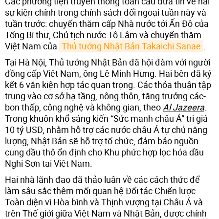
Các phương tiện truyền thông toàn cầu đưa tin về hai
sự kiện chính trong chính sách đối ngoại tuần này và
tuần trước: chuyến thăm cấp Nhà nước tới Ấn Độ của
Tổng Bí thư, Chủ tịch nước Tô Lâm và chuyến thăm
Việt Nam của
Thủ tướng Nhật Bản Takaichi Sanae
.
Tại Hà Nội, Thủ tướng Nhật Bản đã hội đàm với người
đồng cấp Việt Nam, ông Lê Minh Hưng. Hai bên đã ký
kết 6 văn kiện hợp tác quan trọng. Các thỏa thuận tập
trung vào cơ sở hạ tầng, nông thôn, tăng trưởng các-
bon thấp, công nghệ và không gian, theo
Al Jazeera
.
Trong khuôn khổ sáng kiến ​​​​“Sức mạnh châu Á” trị giá
10 tỷ USD, nhằm hỗ trợ các nước châu Á tự chủ năng
lượng, Nhật Bản sẽ hỗ trợ tổ chức, đảm bảo nguồn
cung dầu thô ổn định cho Khu phức hợp lọc hóa dầu
Nghi Sơn tại Việt Nam.
Hai nhà lãnh đạo đã thảo luận về các cách thức để
làm sâu sắc thêm mối quan hệ Đối tác Chiến lược
Toàn diện vì Hòa bình và Thịnh vượng tại Châu Á và
trên Thế giới giữa Việt Nam và Nhật Bản, được chính