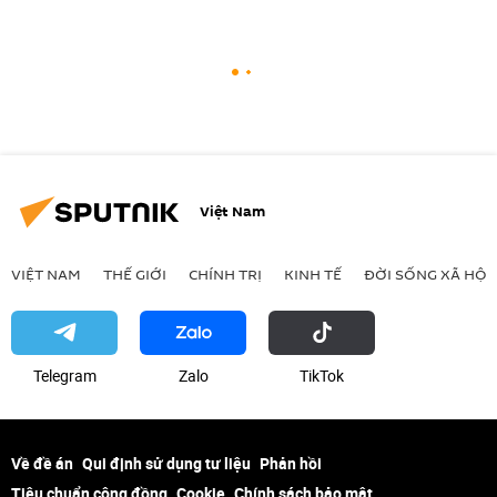
Việt Nam
VIỆT NAM
THẾ GIỚI
CHÍNH TRỊ
KINH TẾ
ĐỜI SỐNG XÃ HỘI
Telegram
Zalo
ТikТоk
Về đề án
Qui định sử dụng tư liệu
Phản hồi
Tiêu chuẩn cộng đồng
Cookie
Chính sách bảo mật