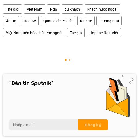
Thế giới
Việt Nam
Nga
du khách
khách nước ngoài
Ấn Độ
Hoa Kỳ
Quan điểm-Ý kiến
Kinh tế
thương mại
Việt Nam trên báo chí nước ngoài
Tác giả
Hợp tác Nga-Việt
"Bản tin Sputnik"