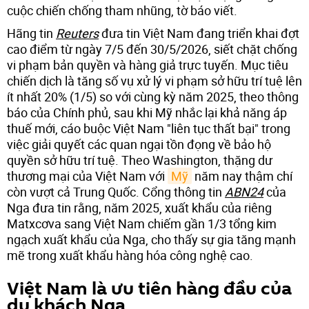
cuộc chiến chống tham nhũng, tờ báo viết.
Hãng tin
Reuters
đưa tin Việt Nam đang triển khai đợt
cao điểm từ ngày 7/5 đến 30/5/2026, siết chặt chống
vi phạm bản quyền và hàng giả trực tuyến. Mục tiêu
chiến dịch là tăng số vụ xử lý vi phạm sở hữu trí tuệ lên
ít nhất 20% (1/5) so với cùng kỳ năm 2025, theo thông
báo của Chính phủ, sau khi Mỹ nhắc lại khả năng áp
thuế mới, cáo buộc Việt Nam "liên tục thất bại" trong
việc giải quyết các quan ngại tồn đọng về bảo hộ
quyền sở hữu trí tuệ. Theo Washington, thặng dư
thương mại của Việt Nam với
Mỹ
năm nay thậm chí
còn vượt cả Trung Quốc. Cổng thông tin
ABN24
của
Nga đưa tin rằng, năm 2025, xuất khẩu của riêng
Matxcơva sang Việt Nam chiếm gần 1/3 tổng kim
ngạch xuất khẩu của Nga, cho thấy sự gia tăng mạnh
mẽ trong xuất khẩu hàng hóa công nghệ cao.
Việt Nam là ưu tiên hàng đầu của
du khách Nga