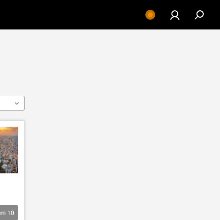
êm
10