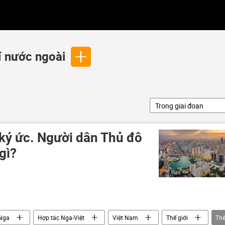
í nước ngoài
Trong giai đoạn
 ký ức. Người dân Thủ đô
gì?
Nga
Hợp tác Nga-Việt
Việt Nam
Thế giới
Th