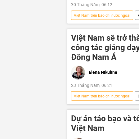
30 Tháng Năm, 06:12
Việt Nam trên báo chí nước ngoài
Philippines
Đảng Cộng sản 
Quan điểm-Ý kiến
Kinh tế
Việt Nam sẽ trở t
Samsung
công tác giảng dạ
Đông Nam Á
Elena Nikulina
23 Tháng Năm, 06:21
Việt Nam trên báo chí nước ngoài
Việt Nam
Nga
Quâ
Lê Minh Hưng
Phạm Nhật V
Dự án táo bạo và t
Hợp tác Nga-Việt
Việt Nam