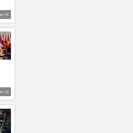
êm
10
êm
10