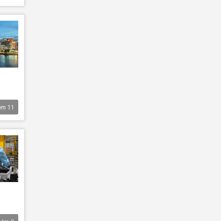
êm
11