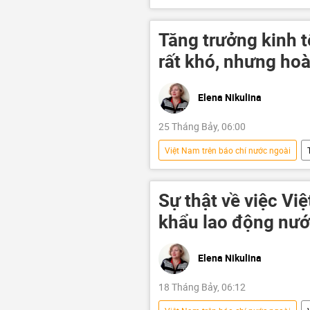
Quan điểm-Ý kiến
Kinh tế
Trung Quốc
Du lịch
Tăng trưởng kinh t
rất khó, nhưng hoà
Elena Nikulina
25 Tháng Bảy, 06:00
Việt Nam trên báo chí nước ngoài
Thế giới
Nga
Liên 
Kinh tế
tăng trưởng kinh tế
Sự thật về việc Vi
mạng xã hội
khẩu lao động nướ
Elena Nikulina
18 Tháng Bảy, 06:12