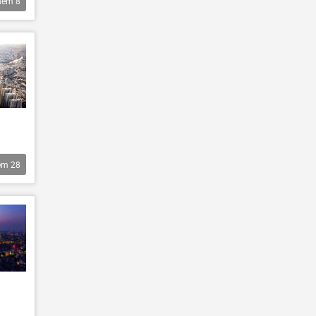
hêm
8
êm
28