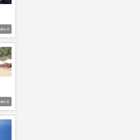
hêm
4
hêm
8