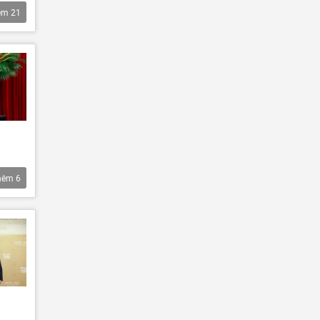
êm
21
hêm
6