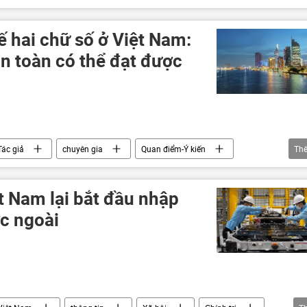
Chính trị
Hà Nội
Hoa Kỳ
Ninh Thuận-1
Sân bay Long Thành
Tác giả
ế hai chữ số ở Việt Nam:
n toàn có thể đạt được
Tác giả
chuyên gia
Quan điểm-Ý kiến
Th
bang Nga
Hợp tác Nga-Việt
quan hệ quốc tế
giáo dục
Hoa Kỳ
Việt Nam
ệt Nam lại bắt đầu nhập
c ngoài