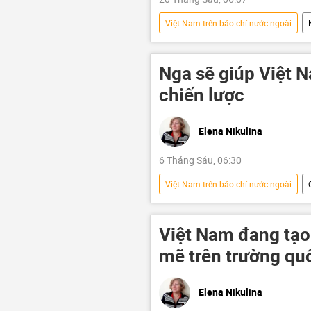
Việt Nam trên báo chí nước ngoài
Hội nghị thượng đỉnh Nga-ASEAN 202
Lê Minh Hưng
Vladimir Putin
Nga sẽ giúp Việt 
Thái Lan
Thế giới
chiến lược
Elena Nikulina
6 Tháng Sáu, 06:30
Việt Nam trên báo chí nước ngoài
Hợp tác Nga-Việt
Châu Á
Việt Nam đang tạo
mẽ trên trường qu
Elena Nikulina