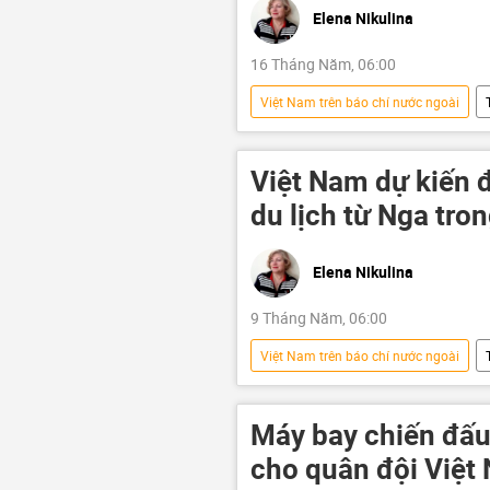
Elena Nikulina
16 Tháng Năm, 06:00
Việt Nam trên báo chí nước ngoài
Chính trị
Việt Nam
Việt Nam dự kiến 
du lịch từ Nga tro
Elena Nikulina
9 Tháng Năm, 06:00
Việt Nam trên báo chí nước ngoài
khách nước ngoài
Ấn Độ
thương mại
Tác giả
Máy bay chiến đấu
cho quân đội Việt