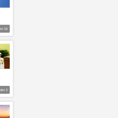
êm
30
hêm
5