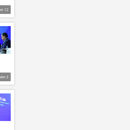
êm
12
hêm
3