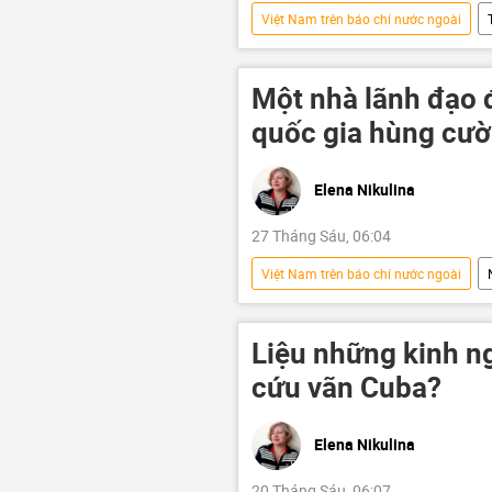
Việt Nam trên báo chí nước ngoài
Tác giả
Quan điểm-Ý kiến
Châu Âu
Phú Quốc
Một nhà lãnh đạ
Kinh tế
công nghệ
quốc gia hùng cườ
Pháp luật
Du lịch
T
Elena Nikulina
27 Tháng Sáu, 06:04
Việt Nam trên báo chí nước ngoài
Quan điểm-Ý kiến
Tác giả
Liệu những kinh n
cứu vãn Cuba?
Elena Nikulina
20 Tháng Sáu, 06:07