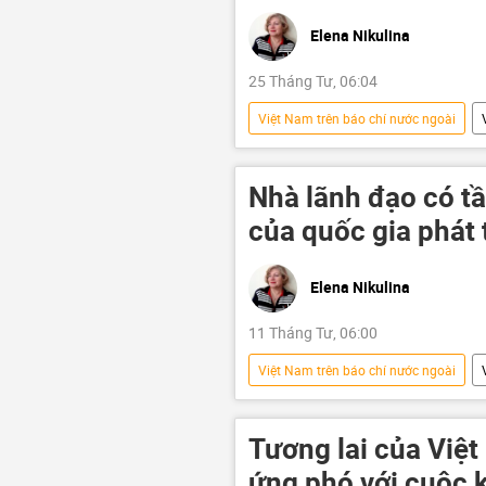
Elena Nikulina
25 Tháng Tư, 06:04
Việt Nam trên báo chí nước ngoài
Quan điểm-Ý kiến
Hàn Quốc
Chính trị
Kinh tế
má
Nhà lãnh đạo có t
Quân đội Nhân dân Việt Nam
của quốc gia phát 
Vietjet
Báo chí thế giới
năng lượng
AI
Hà 
Elena Nikulina
Nhật Bản
Bộ Quốc phòng Vi
11 Tháng Tư, 06:00
Bộ Giáo dục và Đào Tạo
Quâ
Việt Nam trên báo chí nước ngoài
Kinh tế
Tổng bí thư
Tương lai của Việt
ứng phó với cuộc 