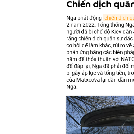
Chiến dịch quâ
Nga phát động
chiến dịch q
2 năm 2022. Tổng thống Nga 
người đã bị chế độ Kiev đàn 
rằng chiến dịch quân sự đặc
cơ hội để làm khác, rủi ro v
phản ứng bằng các biện pháp
năm để thỏa thuận với NATO
để đáp lại, Nga đã phải đối m
bị gây áp lực và tống tiền, t
của Matxcơva lại dần dần mở 
Nga.