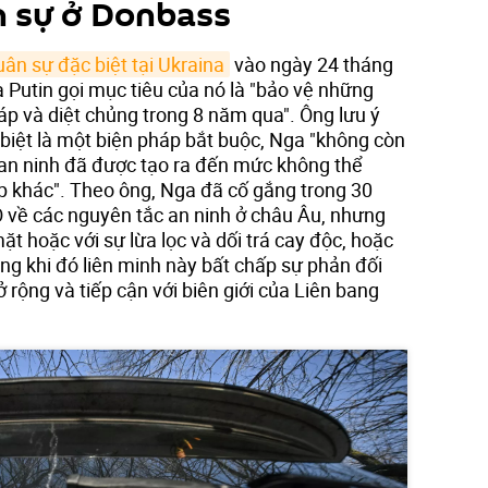
n sự ở Donbass
uân sự đặc biệt tại Ukraina
vào ngày 24 tháng
Putin gọi mục tiêu của nó là "bảo vệ những
áp và diệt chủng trong 8 năm qua". Ông lưu ý
 biệt là một biện pháp bắt buộc, Nga "không còn
ề an ninh đã được tạo ra đến mức không thể
 khác". Theo ông, Nga đã cố gắng trong 30
 về các nguyên tắc an ninh ở châu Âu, nhưng
ặt hoặc với sự lừa lọc và dối trá cay độc, hoặc
rong khi đó liên minh này bất chấp sự phản đối
rộng và tiếp cận với biên giới của Liên bang