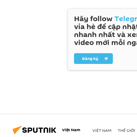
Hãy follow
Teleg
vỉa hè để cập nhật
nhanh nhất và x
video mới mỗi ng
Đăng ký
Việt Nam
VIỆT NAM
THẾ GIỚI