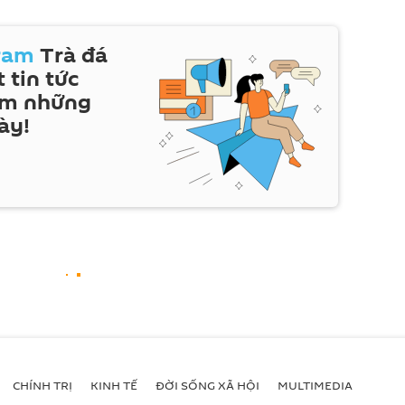
ram
Trà đá
 tin tức
em những
ày!
CHÍNH TRỊ
KINH TẾ
ĐỜI SỐNG XÃ HỘI
MULTIMEDIA