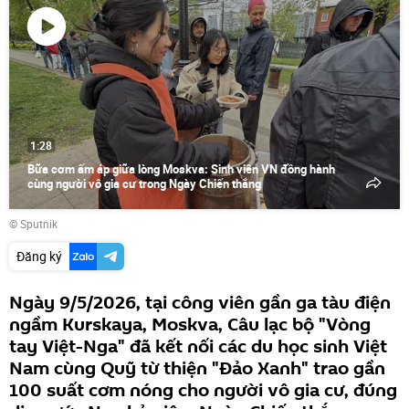
Phát
video
1:28
Bữa cơm ấm áp giữa lòng Moskva: Sinh viên VN đồng hành
cùng người vô gia cư trong Ngày Chiến thắng
© Sputnik
Đăng ký
Ngày 9/5/2026, tại công viên gần ga tàu điện
ngầm Kurskaya, Moskva, Câu lạc bộ "Vòng
tay Việt-Nga" đã kết nối các du học sinh Việt
Nam cùng Quỹ từ thiện "Đảo Xanh" trao gần
100 suất cơm nóng cho người vô gia cư, đúng