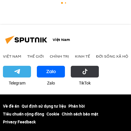
Việt Nam
VIỆT NAM
THẾ GIỚI
CHÍNH TRỊ
KINH TẾ
ĐỜI SỐNG XÃ HỘI
Telegram
Zalo
ТikТоk
Về đề án
Qui định sử dụng tư liệu
Phản hồi
Tiêu chuẩn cộng đồng
Cookie
Chính sách bảo mật
Privacy Feedback