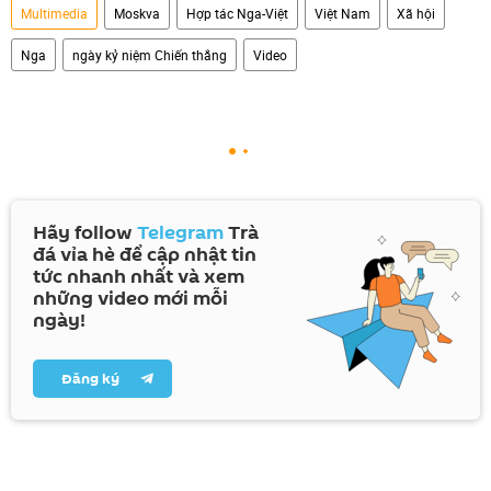
Multimedia
Moskva
Hợp tác Nga-Việt
Việt Nam
Xã hội
Nga
ngày kỷ niệm Chiến thắng
Video
Hãy follow
Telegram
Trà
đá vỉa hè để cập nhật tin
tức nhanh nhất và xem
những video mới mỗi
ngày!
Đăng ký