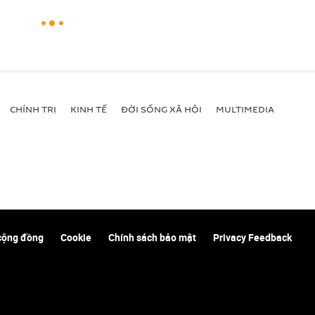
CHÍNH TRỊ
KINH TẾ
ĐỜI SỐNG XÃ HỘI
MULTIMEDIA
cộng đồng
Cookie
Chính sách bảo mật
Privacy Feedback