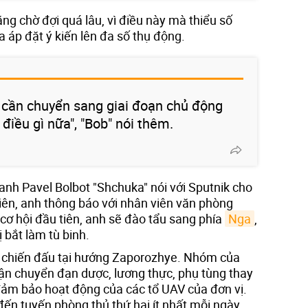
ặng chờ đợi quá lâu, vì điều này mà thiểu số
 áp đặt ý kiến lên đa số thụ động.
a cần chuyển sang giai đoạn chủ động
điều gì nữa", "Bob" nói thêm.
 danh Pavel Bolbot "Shchuka" nói với Sputnik cho
 viên, anh thông báo với nhân viên văn phòng
cơ hội đầu tiên, anh sẽ đào tẩu sang phía
Nga
,
 bắt làm tù binh.
g chiến đấu tại hướng Zaporozhye. Nhóm của
n chuyển đạn dược, lương thực, phụ tùng thay
 đảm bảo hoạt động của các tổ UAV của đơn vị.
n tuyến phòng thủ thứ hai ít nhất mỗi ngày