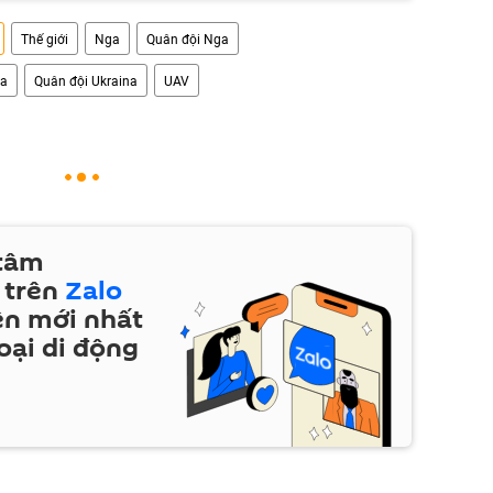
Thế giới
Nga
Quân đội Nga
na
Quân đội Ukraina
UAV
 tâm
 trên
Zalo
ện mới nhất
oại di động