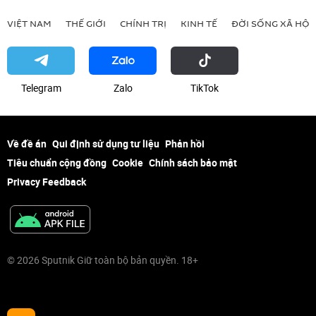
VIỆT NAM
THẾ GIỚI
CHÍNH TRỊ
KINH TẾ
ĐỜI SỐNG XÃ HỘI
Telegram
Zalo
ТikТоk
Về đề án
Qui định sử dụng tư liệu
Phản hồi
Tiêu chuẩn cộng đồng
Cookie
Chính sách bảo mật
Privacy Feedback
© 2026 Sputnik Giữ toàn bộ bản quyền. 18+