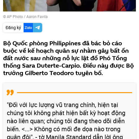
© AP Photo / Aaron Favila
Đăng ký
Bộ Quốc phòng Philippines đã bác bỏ cáo
buộc về kế hoạch quân sự nhằm gây bất ổn
đất nước sau những nỗ lực lật đổ Phó Tổng
thống Sara Duterte-Carpio. Điều này được Bộ
trưởng Gilberto Teodoro tuyên bố.
"Đối với lực lượng vũ trang chính, hiện tại
chúng tôi không phát hiện bất kỳ hoạt động
nào liên quan; chúng tôi đang theo dõi diễn
biến. <...> Không có mối đe dọa nào trong
quân đội", - tờ Manila Standard dẫn lời ông