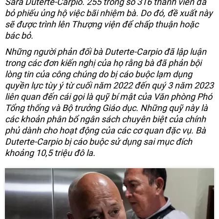
Sara Duterte-Carpio. 255 trong số 316 thành viên đã
bỏ phiếu ủng hộ việc bãi nhiệm bà. Do đó, đề xuất này
sẽ được trình lên Thượng viện để chấp thuận hoặc
bác bỏ.
Những người phản đối bà Duterte-Carpio đã lập luận
trong các đơn kiến nghị của họ rằng bà đã phản bội
lòng tin của công chúng do bị cáo buộc lạm dụng
quyền lực tùy ý từ cuối năm 2022 đến quý 3 năm 2023
liên quan đến cái gọi là quỹ bí mật của Văn phòng Phó
Tổng thống và Bộ trưởng Giáo dục. Những quỹ này là
các khoản phân bổ ngân sách chuyên biệt của chính
phủ dành cho hoạt động của các cơ quan đặc vụ. Bà
Duterte-Carpio bị cáo buộc sử dụng sai mục đích
khoảng 10,5 triệu đô la.