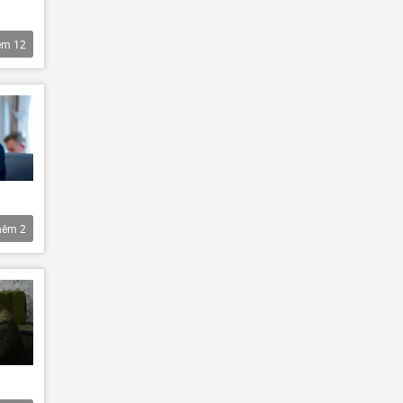
êm
12
hêm
2