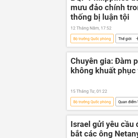
mưu đảo chính tro
thống bị luận tội
12 Tháng Năm, 17:52
Bộ trưởng Quốc phòng
Thế giới
âm mưu đảo chính
Chuyên gia: Đàm p
không khuất phục 
15 Tháng Tư, 01:22
Bộ trưởng Quốc phòng
Quan điểm-
Hoa Kỳ
Donald Trump
Quân sự
xung đột
Israel gửi yêu cầu
bắt các ông Netan