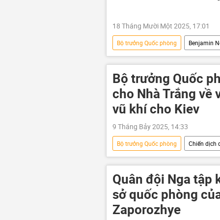
18 Tháng Mười Một 2025, 17:01
Bộ trưởng Quốc phòng
Benjamin N
Gaza
Palestine
ICC
Vòng xoáy căng thẳng mới ở Trung Đ
Bộ trưởng Quốc p
cho Nhà Trắng về 
vũ khí cho Kiev
9 Tháng Bảy 2025, 14:33
Bộ trưởng Quốc phòng
Chiến dịch 
Donald Trump
Hoa Kỳ
Sergey Lavrov
mua bán vũ kh
Quân đội Nga tập 
Điện Kremlin
sở quốc phòng của 
Zaporozhye