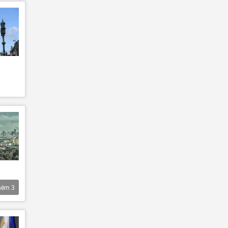
hêm
3