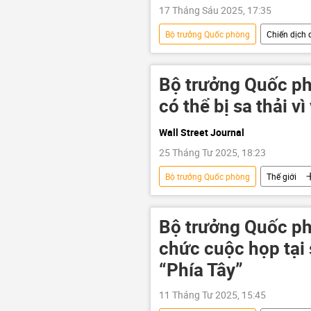
17 Tháng Sáu 2025, 17:35
Bộ trưởng Quốc phòng
Chiến dịch 
Cuộc khủng hoảng ở Ukraina
Bộ Quốc phòng Nga
báo cáo
Bộ trưởng Quốc ph
DNR
Hoa Kỳ
Thế gi
có thể bị sa thải vì
Wall Street Journal
25 Tháng Tư 2025, 18:23
Bộ trưởng Quốc phòng
Thế giới
Bộ Quốc phòng Hoa Kỳ
bộ t
Bộ trưởng Quốc p
chức cuộc họp tại
“Phía Tây”
11 Tháng Tư 2025, 15:45