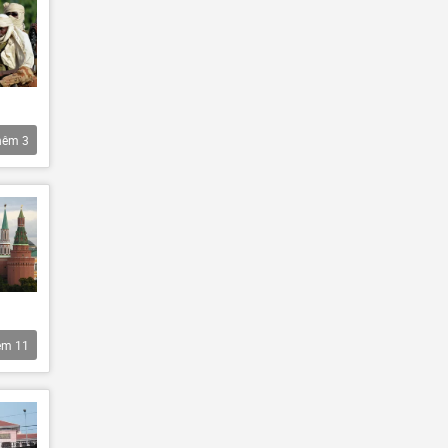
hêm
3
êm
11