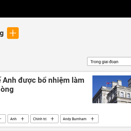
ng
Trong giai đoạn
ế Anh được bổ nhiệm làm
hòng
Anh
Chính trị
Andy Burnham