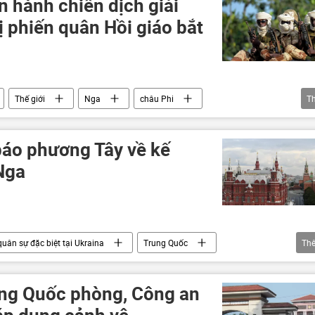
 hành chiến dịch giải
Moldova
Quốc hội Đức
xung đột
ị phiến quân Hồi giáo bắt
Thế giới
Nga
châu Phi
T
Bộ Tài chính Hoa Kỳ
áo phương Tây về kế
Nga
quân sự đặc biệt tại Ukraina
Trung Quốc
Th
ế giới
Ukraina
Hạ Viện Mỹ
va
xung đột quân sự
tấn công
báo
ởng Quốc phòng, Công an