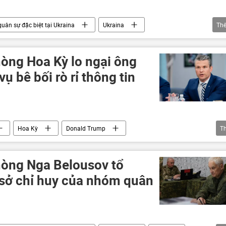
quân sự đặc biệt tại Ukraina
Ukraina
Th
Nga
Quân sự
Chính trị
Kiev
Zaporozhye
Donetsk
òng Hoa Kỳ lo ngại ông
ới
 vụ bê bối rò rỉ thông tin
Hoa Kỳ
Donald Trump
T
rưởng
Báo chí thế giới
hòng Nga Belousov tổ
 sở chỉ huy của nhóm quân