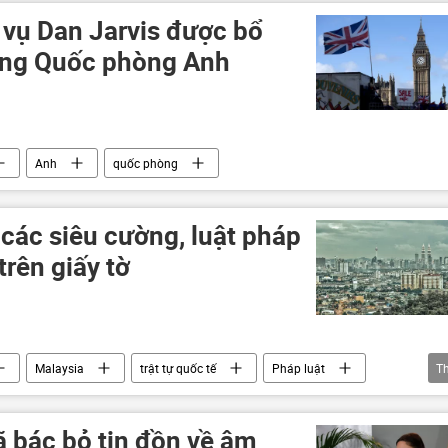
 vụ Dan Jarvis được bổ
ởng Quốc phòng Anh
Anh
quốc phòng
các siêu cường, luật pháp
trên giấy tờ
Malaysia
trật tự quốc tế
Pháp luật
T
uan hệ quốc tế
ã bác bỏ tin đồn về âm