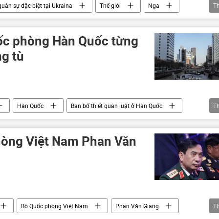
quân sự đặc biệt tại Ukraina
Thế giới
Nga
T
òng Nga
Ukraina
xung đột quân sự
ốc phòng Hàn Quốc từng
ng tù
Hàn Quốc
Ban bố thiết quân luật ở Hàn Quốc
T
ều Tiên
hòng Việt Nam Phan Văn
Bộ Quốc phòng Việt Nam
Phan Văn Giang
T