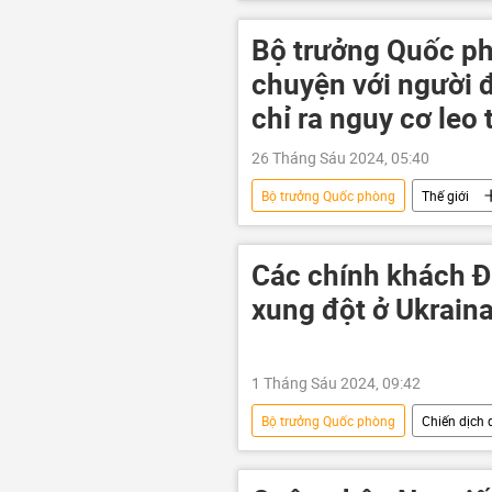
Hoa Kỳ
Bộ Quốc phòng Hoa 
Bộ trưởng Quốc p
chuyện với người
chỉ ra nguy cơ leo
26 Tháng Sáu 2024, 05:40
Bộ trưởng Quốc phòng
Thế giới
Andrei Belousov
Ukraina
Các chính khách Đ
xung đột ở Ukrain
1 Tháng Sáu 2024, 09:42
Bộ trưởng Quốc phòng
Chiến dịch 
Ukraina
lực lượng vũ trang
NATO
Đức
Anh