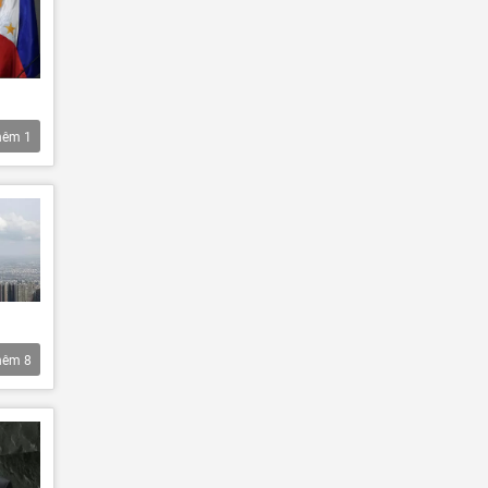
hêm
1
hêm
8