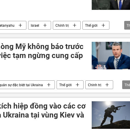
etanyahu
Israel
Chính trị
Thế giới
T
Tòa án Hình sự Quốc tế (ICC)
ông
hòng Mỹ không báo trước
việc tạm ngừng cung cấp
quân sự đặc biệt tại Ukraina
Thế giới
Chính trị
Th
Ukraina
NATO
Nhà Trắng
Nga
í
xung đột quân sự
quan hệ
Quân sự
kích hiệp đồng vào các cơ
Ukraina tại vùng Kiev và