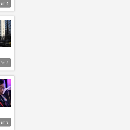
hêm
4
hêm
3
hêm
3