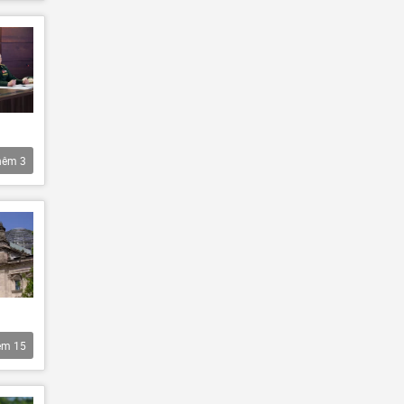
hêm
3
êm
15