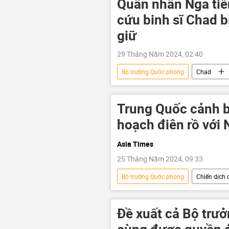
Quân nhân Nga tiến
phương Tây
Vladimir Putin
cứu binh sĩ Chad b
giữ
29 Tháng Năm 2024, 02:40
Bộ trưởng Quốc phòng
Chad
xung đột quân sự
quân nhân
Trung Quốc cảnh b
hoạch điên rồ với 
Asia Times
25 Tháng Năm 2024, 09:33
Bộ trưởng Quốc phòng
Chiến dịch 
phương Tây
Nga
Th
Duma Quốc gia Nga
Matxcơ
Đề xuất cả Bộ trư
Báo chí thế giới
Washington