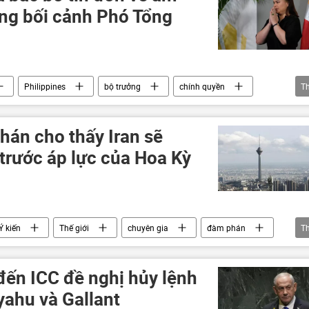
ng bối cảnh Phó Tổng
Philippines
bộ trưởng
chính quyền
T
hán cho thấy Iran sẽ
trước áp lực của Hoa Kỳ
Ý kiến
Thế giới
chuyên gia
đàm phán
T
Chính trị
Iran
Israel
Trung Đông
 đến ICC đề nghị hủy lệnh
yahu và Gallant