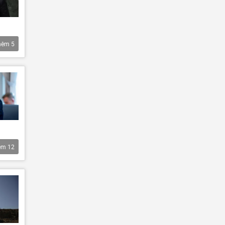
hêm
5
êm
12