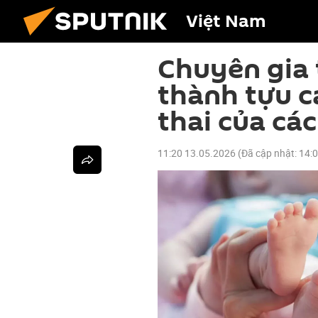
Việt Nam
Chuyên gia 
thành tựu c
thai của các
11:20 13.05.2026
(Đã cập nhật:
14: