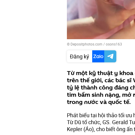
© Depositphotos.com / osons163
Đăng ký
Từ một kỹ thuật y khoa c
trên thế giới, các bác s
tỷ lệ thành công đáng ch
tim bẩm sinh nặng, mở r
trong nước và quốc tế.
Phát biểu tại hội thảo tối ư
Từ Dũ tổ chức, GS. Gerald T
Kepler (Áo), cho biết ông ấn