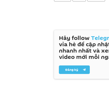
Hãy follow
Teleg
vỉa hè để cập nhật
nhanh nhất và x
video mới mỗi ng
Đăng ký