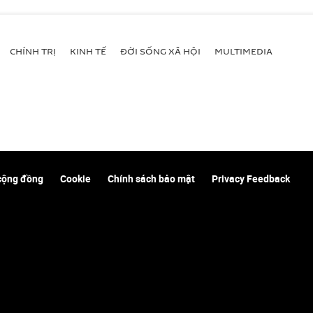
CHÍNH TRỊ
KINH TẾ
ĐỜI SỐNG XÃ HỘI
MULTIMEDIA
cộng đồng
Cookie
Chính sách bảo mật
Privacy Feedback