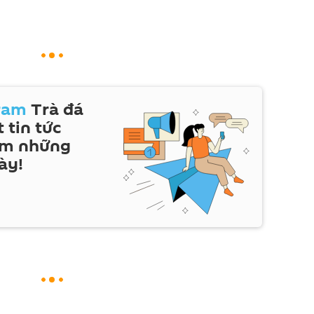
ram
Trà đá
 tin tức
em những
ày!