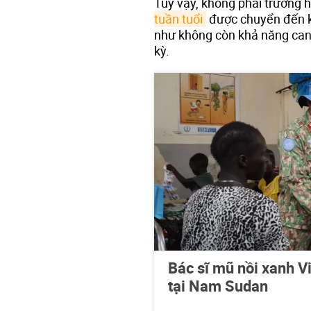
Tuy vậy, không phải trường 
tuần tuổi
được chuyển đến kh
như không còn khả năng can t
kỳ.
Bác sĩ mũ nồi xanh Vi
tại Nam Sudan