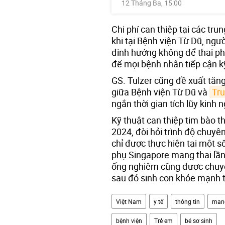
12 Tháng Ba, 15:00
Chi phí can thiệp tại các tru
khi tại Bệnh viện Từ Dũ, ngườ
định hướng không để thai phụ
để mọi bệnh nhân tiếp cận kỹ
GS. Tulzer cũng đề xuất tăng
giữa Bệnh viện Từ Dũ và
Tru
ngắn thời gian tích lũy kin
Kỹ thuật can thiệp tim bào t
2024, đòi hỏi trình độ chuy
chỉ được thực hiện tại một s
phụ Singapore mang thai lầ
ống nghiệm cũng được chuyển
sau đó sinh con khỏe mạnh t
Việt Nam
y tế
thông tin
mang
bệnh viện
Trẻ em
bé sơ sinh