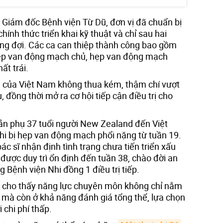
Giám đốc Bệnh viện Từ Dũ, đơn vị đã chuẩn bị
hính thức triển khai kỹ thuật và chỉ sau hai
ng đợi. Các ca can thiệp thành công bao gồm
hẹp van động mạch chủ, hẹp van động mạch
ất trái.
ả của Việt Nam không thua kém, thậm chí vượt
 đồng thời mở ra cơ hội tiếp cận điều trị cho
ản phụ 37 tuổi người New Zealand đến Việt
nhi bị hẹp van động mạch phổi nặng từ tuần 19.
bác sĩ nhận định tình trạng chưa tiến triển xấu
 được duy trì ổn định đến tuần 38, chào đời an
 Bệnh viện Nhi đồng 1 điều trị tiếp.
y cho thấy năng lực chuyên môn không chỉ nằm
ó mà còn ở khả năng đánh giá tổng thể, lựa chọn
 chi phí thấp.