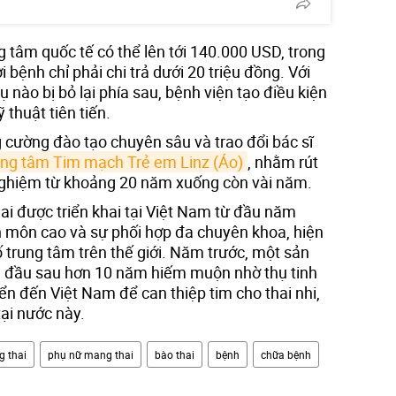
ng tâm quốc tế có thể lên tới 140.000 USD, trong
i bệnh chỉ phải chi trả dưới 20 triệu đồng. Với
 nào bị bỏ lại phía sau, bệnh viện tạo điều kiện
 thuật tiên tiến.
 cường đào tạo chuyên sâu và trao đổi bác sĩ
ng tâm Tim mạch Trẻ em Linz (Áo)
, nhằm rút
h nghiệm từ khoảng 20 năm xuống còn vài năm.
hai được triển khai tại Việt Nam từ đầu năm
ên môn cao và sự phối hợp đa chuyên khoa, hiện
ố trung tâm trên thế giới. Năm trước, một sản
n đầu sau hơn 10 năm hiếm muộn nhờ thụ tinh
 đến Việt Nam để can thiệp tim cho thai nhi,
ại nước này.
 thai
phụ nữ mang thai
bào thai
bệnh
chữa bệnh