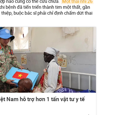
hợp nào cũng có thể cứu chữa.
Một thai nhi 26 
i bệnh đã tiến triển thành tim một thất, gần
hiệp, buộc bác sĩ phải chỉ định chấm dứt thai
ệt Nam hỗ trợ hơn 1 tấn vật tư y tế