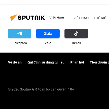
Việt Nam
VIỆT NAM
THẾ GIỚI
Telegram
Zalo
ТikТоk
Về đề án
Qui định sử dụng tư liệu
Phản hồi
Tiêu chuẩn 
© 2026 Sputnik Giữ toàn bộ bản quyền. 18+