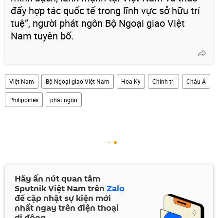
đẩy hợp tác quốc tế trong lĩnh vực sở hữu trí
tuệ”, người phát ngôn Bộ Ngoại giao Việt
Nam tuyên bố.
Việt Nam
Bộ Ngoại giao Việt Nam
Hoa Kỳ
Chính trị
Châu Á
Philippines
phát ngôn
Hãy ấn nút quan tâm
Sputnik Việt Nam trên
Zalo
để cập nhật sự kiện mới
nhất ngay trên điện thoại
di động