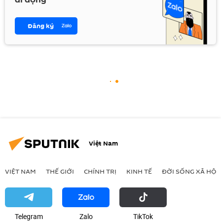
Đăng ký
Việt Nam
VIỆT NAM
THẾ GIỚI
CHÍNH TRỊ
KINH TẾ
ĐỜI SỐNG XÃ HỘI
Telegram
Zalo
ТikТоk