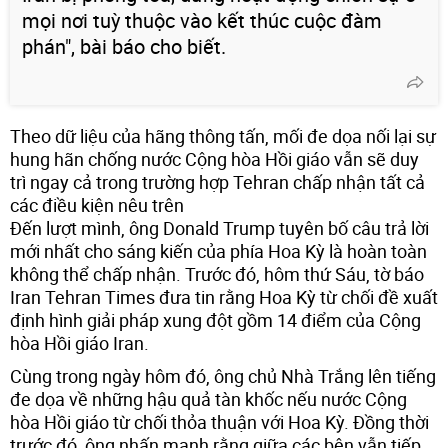
mọi nơi tuỳ thuộc vào kết thúc cuộc đàm
phán", bài báo cho biết.
Theo dữ liệu của hãng thông tấn, mối đe dọa nối lại sự
hung hãn chống nước Cộng hòa Hồi giáo vẫn sẽ duy
trì ngay cả trong trường hợp Tehran chấp nhận tất cả
các điều kiện nêu trên
Đến lượt mình, ông Donald Trump tuyên bố câu trả lời
mới nhất cho sáng kiến của phía Hoa Kỳ là hoàn toàn
không thể chấp nhận. Trước đó, hôm thứ Sáu, tờ báo
Iran Tehran Times đưa tin rằng Hoa Kỳ từ chối đề xuất
định hình giải pháp xung đột gồm 14 điểm của Cộng
hòa Hồi giáo Iran.
Cùng trong ngày hôm đó, ông chủ Nhà Trắng lên tiếng
đe dọa về những hậu quả tàn khốc nếu nước Cộng
hòa Hồi giáo từ chối thỏa thuận với Hoa Kỳ. Đồng thời
trước đó, ông nhấn mạnh rằng giữa các bên vẫn tiếp