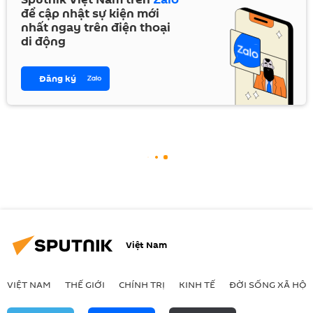
để cập nhật sự kiện mới
nhất ngay trên điện thoại
di động
Đăng ký
Việt Nam
VIỆT NAM
THẾ GIỚI
CHÍNH TRỊ
KINH TẾ
ĐỜI SỐNG XÃ HỘI