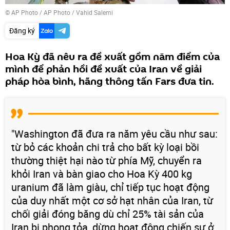
© AP Photo / AP Photo / Vahid Salemi
Đăng ký
Hoa Kỳ đã nêu ra đề xuất gồm năm điểm của
mình để phản hồi đề xuất của Iran về giải
pháp hòa bình, hãng thông tấn Fars đưa tin.
"Washington đã đưa ra năm yêu cầu như sau:
từ bỏ các khoản chi trả cho bất kỳ loại bồi
thường thiệt hại nào từ phía Mỹ, chuyển ra
khỏi Iran và bàn giao cho Hoa Kỳ 400 kg
uranium đã làm giàu, chỉ tiếp tục hoạt động
của duy nhất một cơ sở hạt nhân của Iran, từ
chối giải đóng băng dù chỉ 25% tài sản của
Iran bị phong tỏa, dừng hoạt động chiến sự ở