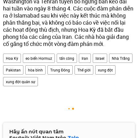
Washington và Tehran tuyên bố ngừng bắn kéo dài
hai tuần vào ngày 8 tháng 4. Các cuộc đàm phán diễn
ra ở Islamabad sau khi việc này kết thúc mà không
phân thắng bại, và không có báo cáo về việc nối lại
các hoạt động thù địch, nhưng Hoa Kỳ đã bắt đầu
phong tỏa các cảng của Iran. Các nhà hòa giải đang
cố gắng tổ chức một vòng đàm phán mới.
Hoa Kỳ
eo biển Hormuz
tấn công
Iran
Israel
Nhà Trắng
Pakistan
hòa bình
Trung Đông
Thế giới
xung đột
xung đột quân sự
Hãy ấn nút quan tâm
Sputnik Việt Nam trên
Zalo