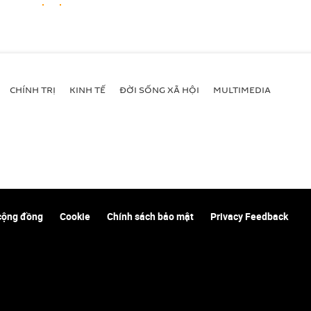
CHÍNH TRỊ
KINH TẾ
ĐỜI SỐNG XÃ HỘI
MULTIMEDIA
cộng đồng
Cookie
Chính sách bảo mật
Privacy Feedback