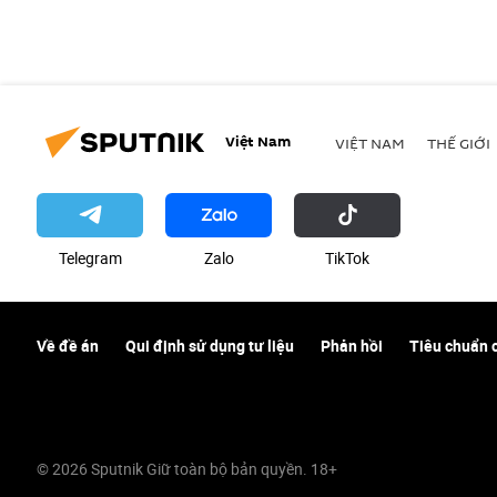
Việt Nam
VIỆT NAM
THẾ GIỚI
Telegram
Zalo
ТikТоk
Về đề án
Qui định sử dụng tư liệu
Phản hồi
Tiêu chuẩn 
© 2026 Sputnik Giữ toàn bộ bản quyền. 18+