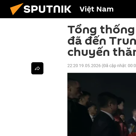
Việt Nam
Tổng thống 
đã đến Tru
chuyến thă
22:20 19.05.2026
(Đã cập nhật:
00: