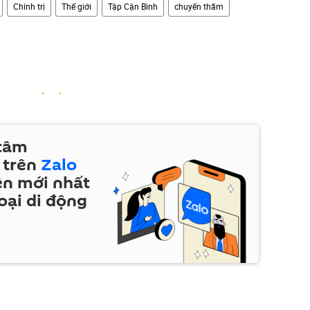
Chính trị
Thế giới
Tập Cận Bình
chuyến thăm
 tâm
 trên
Zalo
ện mới nhất
oại di động