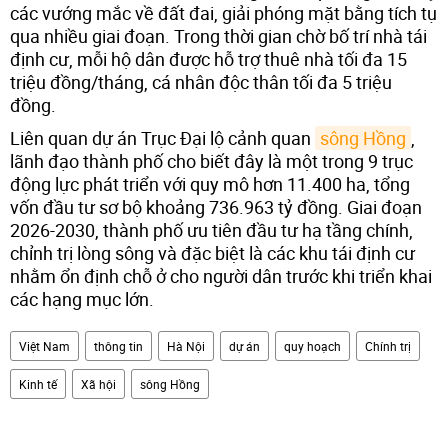
các vướng mắc về đất đai, giải phóng mặt bằng tích tụ
qua nhiều giai đoạn. Trong thời gian chờ bố trí nhà tái
định cư, mỗi hộ dân được hỗ trợ thuê nhà tối đa 15
triệu đồng/tháng, cá nhân độc thân tối đa 5 triệu
đồng.
Liên quan dự án Trục Đại lộ cảnh quan
sông Hồng
,
lãnh đạo thành phố cho biết đây là một trong 9 trục
động lực phát triển với quy mô hơn 11.400 ha, tổng
vốn đầu tư sơ bộ khoảng 736.963 tỷ đồng. Giai đoạn
2026-2030, thành phố ưu tiên đầu tư hạ tầng chính,
chỉnh trị lòng sông và đặc biệt là các khu tái định cư
nhằm ổn định chỗ ở cho người dân trước khi triển khai
các hạng mục lớn.
Việt Nam
thông tin
Hà Nội
dự án
quy hoạch
Chính trị
Kinh tế
Xã hội
sông Hồng