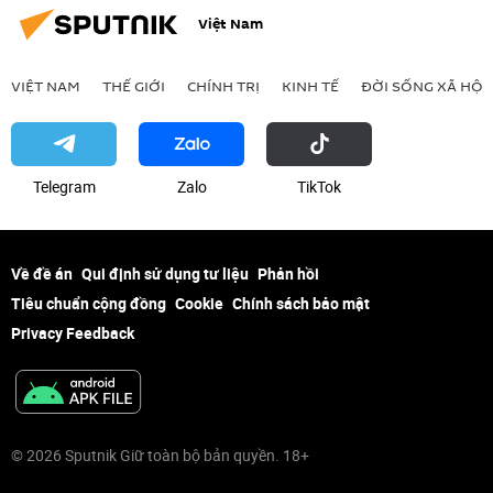
Việt Nam
VIỆT NAM
THẾ GIỚI
CHÍNH TRỊ
KINH TẾ
ĐỜI SỐNG XÃ HỘI
Telegram
Zalo
ТikТоk
Về đề án
Qui định sử dụng tư liệu
Phản hồi
Tiêu chuẩn cộng đồng
Cookie
Chính sách bảo mật
Privacy Feedback
© 2026 Sputnik Giữ toàn bộ bản quyền. 18+