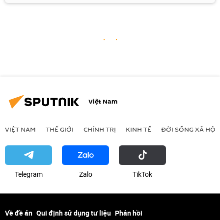
Việt Nam
VIỆT NAM
THẾ GIỚI
CHÍNH TRỊ
KINH TẾ
ĐỜI SỐNG XÃ HỘI
Telegram
Zalo
ТikТоk
Về đề án
Qui định sử dụng tư liệu
Phản hồi