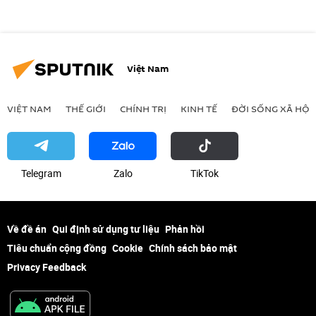
Việt Nam
VIỆT NAM
THẾ GIỚI
CHÍNH TRỊ
KINH TẾ
ĐỜI SỐNG XÃ HỘI
Telegram
Zalo
ТikТоk
Về đề án
Qui định sử dụng tư liệu
Phản hồi
Tiêu chuẩn cộng đồng
Cookie
Chính sách bảo mật
Privacy Feedback