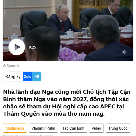
0:25
Phát
© Sputnik
video
Đăng ký
Nhà lãnh đạo Nga cũng mời Chủ tịch Tập Cận
Bình thăm Nga vào năm 2027, đồng thời xác
nhận sẽ tham dự Hội nghị cấp cao APEC tại
Thâm Quyến vào mùa thu năm nay.
Multimedia
Vladimir Putin
Tập Cận Bình
Video
Trung Quốc