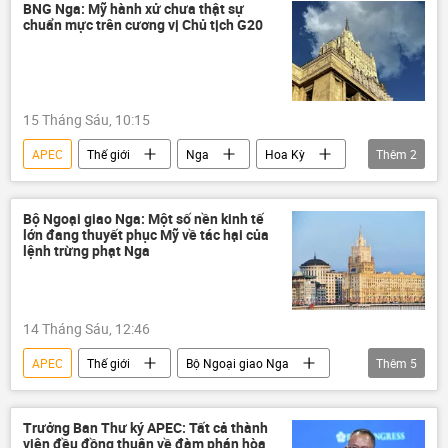
Lê Minh Hưng
Tô Lâm
Kazan
BNG Nga: Mỹ hành xử chưa thật sự
chuẩn mực trên cương vị Chủ tịch G20
Hội nghị thượng đỉnh Nga-ASEAN 2026
Thế giới
Hợp tác Nga-Việt
15 Tháng Sáu, 10:15
APEC
Thế giới
Nga
Hoa Kỳ
Thêm
2
G20
Bộ Ngoại giao Nga
Bộ Ngoại giao Nga: Một số nền kinh tế
lớn đang thuyết phục Mỹ về tác hại của
lệnh trừng phạt Nga
14 Tháng Sáu, 12:46
APEC
Thế giới
Bộ Ngoại giao Nga
Thêm
5
Hoa Kỳ
G20
hợp tác
Kinh tế
phương Tây
Trưởng Ban Thư ký APEC: Tất cả thành
viên đều đồng thuận về đàm phán hòa