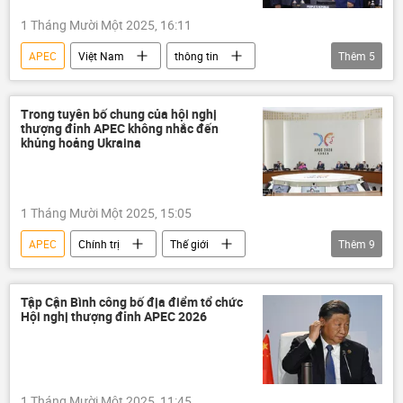
1 Tháng Mười Một 2025, 16:11
APEC
Việt Nam
thông tin
Thêm
5
Chính trị
Lương Cường
Tập Cận Bình
Trung Quốc
Trong tuyên bố chung của hội nghị
thượng đỉnh APEC không nhắc đến
quan hệ quốc tế
khủng hoảng Ukraina
1 Tháng Mười Một 2025, 15:05
APEC
Chính trị
Thế giới
Thêm
9
Hàn Quốc
UAE
IMF
Lima
Hoa Kỳ
hợp tác
Tập Cận Bình công bố địa điểm tổ chức
Hội nghị thượng đỉnh APEC 2026
khủng hoảng
Cuộc khủng hoảng ở Ukraina
trí tuệ nhân tạo
1 Tháng Mười Một 2025, 11:45