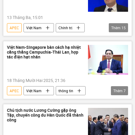
Hàn Quốc
Lee Jae-myung
Châu Âu
Trung Đông
13 Tháng Ba, 15:01
Công nghiệp
thương mại
APEC
Việt Nam
Chính trị
Thêm
15
ASEAN
Kinh tế
công nghệ
Thế giới
Bộ Ngoại giao Nga
ASEM
AI
Bắc Ninh
Kinh tế
Trung Quốc
Nga
Việt Nam-Singapore bàn cách hạ nhiệt
căng thẳng Campuchia-Thái Lan, hợp
Hoa Kỳ
Châu Á
New Zealand
tác điện hạt nhân
Canada
Philippines
Thái Lan
Hàn Quốc
Nhật Bản
Hồng Kông
18 Tháng Mười Hai 2025, 21:36
Đài Loan
APEC
Việt Nam
thông tin
Thêm
7
Singapore
ASEAN
Campuchia
Thái Lan
Chính trị
Chủ tịch nước Lương Cường gặp ông
Tập, chuyến công du Hàn Quốc đã thành
nhà máy điện hạt nhân
Phạm Minh Chính
công