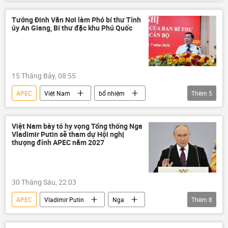
Chính trị
Nguyễn Mạnh Hùng
Kinh doanh
nông nghiệp
Tướng Đinh Văn Nơi làm Phó bí thư Tỉnh
ủy An Giang, Bí thư đặc khu Phú Quốc
môi trường
Bắc Ninh
Hà Nội
Hải Phòng
điều tra
Bộ Nội vụ Việt Nam
Ninh Thuận
15 Tháng Bảy, 08:55
nhà máy điện hạt nhân
APEC
Việt Nam
bổ nhiệm
Thêm
5
tuyển chọn, bổ nhiệm
Phú Quốc
cán bộ
quản lý cán bộ
Việt Nam bày tỏ hy vọng Tổng thống Nga
Vladimir Putin sẽ tham dự Hội nghị
Trung ương
thượng đỉnh APEC năm 2027
30 Tháng Sáu, 22:03
APEC
Vladimir Putin
Nga
Thêm
8
Phú Quốc
Việt Nam