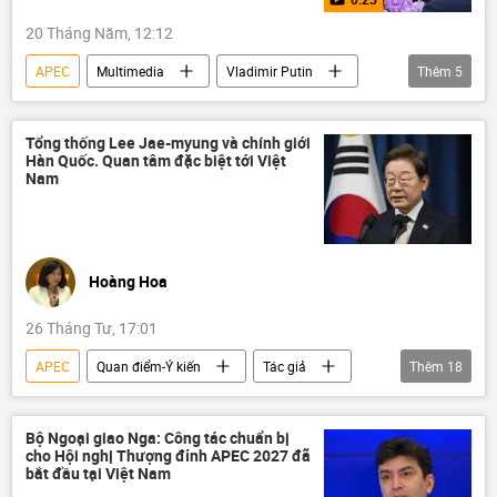
20 Tháng Năm, 12:12
APEC
Multimedia
Vladimir Putin
Thêm
5
Tập Cận Bình
Video
Trung Quốc
Thế giới
Nga
Tổng thống Lee Jae-myung và chính giới
Hàn Quốc. Quan tâm đặc biệt tới Việt
Nam
Hoàng Hoa
26 Tháng Tư, 17:01
APEC
Quan điểm-Ý kiến
Tác giả
Thêm
18
Chính trị
Thế giới
Nguyễn Minh Tâm
Bộ Công an Việt Nam
Bộ Ngoại giao Nga: Công tác chuẩn bị
cho Hội nghị Thượng đỉnh APEC 2027 đã
Việt Nam
nhà máy nhiệt điện
bắt đầu tại Việt Nam