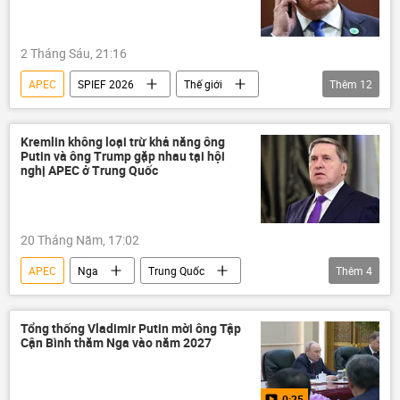
2 Tháng Sáu, 21:16
APEC
SPIEF 2026
Thế giới
Thêm
12
Chính trị
Nga
Yury Ushakov
Uzbekistan
Hoa Kỳ
Trung Quốc
Kremlin không loại trừ khả năng ông
Putin và ông Trump gặp nhau tại hội
Điện Kremlin
Vladimir Putin
nghị APEC ở Trung Quốc
Tanzania
CSTO
Abkhazia
UAE
20 Tháng Năm, 17:02
APEC
Nga
Trung Quốc
Thêm
4
Hoa Kỳ
Tập Cận Bình
Vladimir Putin
Donald Trump
Tổng thống Vladimir Putin mời ông Tập
Cận Bình thăm Nga vào năm 2027
Thế giới
0:25