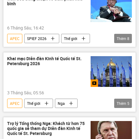
bình
6 Tháng Sáu, 16:42
APEC
SPIEF 2026
Thế giới
Thêm
8
Kinh tế
Chính trị
quan hệ
hợp tác
Hoa Kỳ
Kinh doanh
Khai mạc Diễn đàn Kinh tế Quốc tế St.
Petersburg 2026
Nga
Trung Đông
3 Tháng Sáu, 05:56
APEC
Thế giới
Nga
Thêm
5
Diễn đàn Kinh tế Quốc tế St. Petersburg
Kinh tế
thương mại
Hoa Kỳ
Trợ lý Tổng thống Nga: Khách từ hơn 75
quốc gia sẽ tham dự Diễn đàn Kinh tế
SPIEF 2026
Quốc tế St. Petersburg