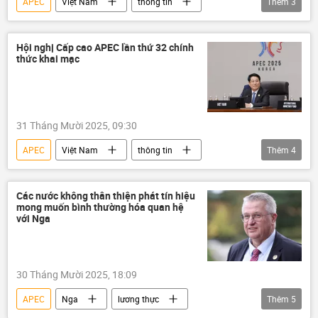
APEC
Việt Nam
thông tin
Thêm
3
Lương Cường
Chủ tịch nước
Chính trị
Hội nghị Cấp cao APEC lần thứ 32 chính
thức khai mạc
31 Tháng Mười 2025, 09:30
APEC
Việt Nam
thông tin
Thêm
4
Hàn Quốc
Chính trị
Lương Cường
Chủ tịch nước Việt Nam
Các nước không thân thiện phát tín hiệu
mong muốn bình thường hóa quan hệ
với Nga
30 Tháng Mười 2025, 18:09
APEC
Nga
lương thực
Thêm
5