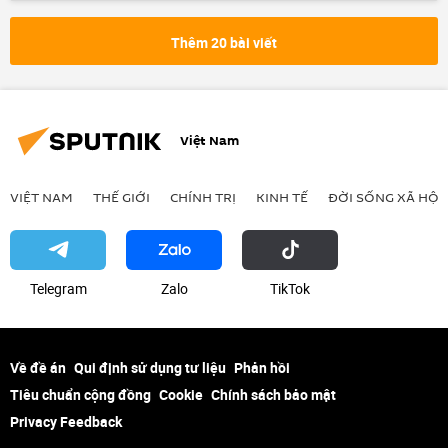
nông nghiệp
Thế giới
Chính trị
Kinh tế
Hàn Quốc
Thêm 20 bài viết
Việt Nam
VIỆT NAM
THẾ GIỚI
CHÍNH TRỊ
KINH TẾ
ĐỜI SỐNG XÃ HỘI
Telegram
Zalo
ТikТоk
Về đề án
Qui định sử dụng tư liệu
Phản hồi
Tiêu chuẩn cộng đồng
Cookie
Chính sách bảo mật
Privacy Feedback