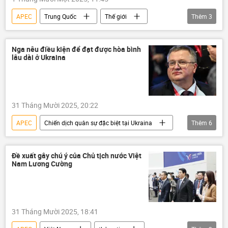
APEC
Trung Quốc
Thế giới
Thêm
3
Hàn Quốc
Tập Cận Bình
Kinh tế
Nga nêu điều kiện để đạt được hòa bình
lâu dài ở Ukraina
31 Tháng Mười 2025, 20:22
APEC
Chiến dịch quân sự đặc biệt tại Ukraina
Thêm
6
Nga
Ukraina
Cuộc khủng hoảng ở Ukraina
Thế giới
Đề xuất gây chú ý của Chủ tịch nước Việt
Nam Lương Cường
Chính trị
xung đột quân sự
31 Tháng Mười 2025, 18:41