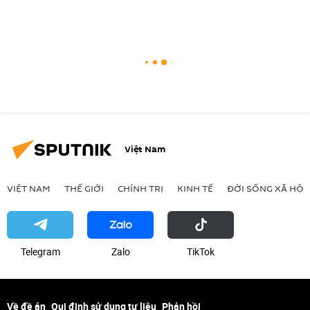
Việt Nam
VIỆT NAM
THẾ GIỚI
CHÍNH TRỊ
KINH TẾ
ĐỜI SỐNG XÃ HỘI
Telegram
Zalo
ТikТоk
Về đề án
Qui định sử dụng tư liệu
Phản hồi