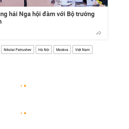
ng hải Nga hội đàm với Bộ trưởng
m
Nikolai Patrushev
Hà Nội
Moskva
Việt Nam