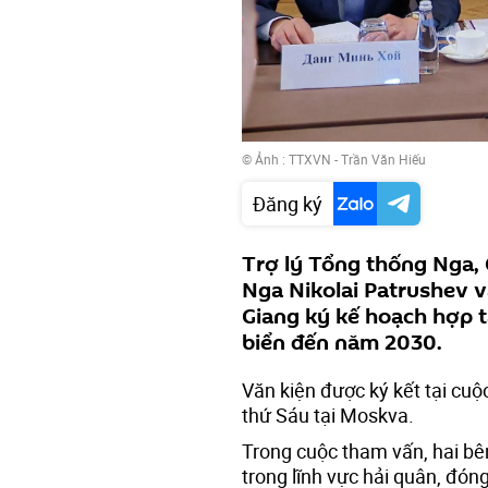
© Ảnh : TTXVN - Trần Văn Hiếu
Đăng ký
Trợ lý Tổng thống Nga, 
Nga Nikolai Patrushev 
Giang ký kế hoạch hợp t
biển đến năm 2030.
Văn kiện được ký kết tại cuộ
thứ Sáu tại Moskva.
Trong cuộc tham vấn, hai bê
trong lĩnh vực hải quân, đón