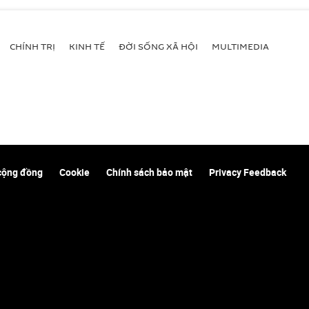
CHÍNH TRỊ
KINH TẾ
ĐỜI SỐNG XÃ HỘI
MULTIMEDIA
cộng đồng
Cookie
Chính sách bảo mật
Privacy Feedback