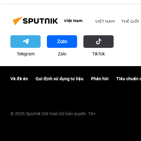
Việt Nam
VIỆT NAM
THẾ GIỚI
Telegram
Zalo
ТikТоk
Về đề án
Qui định sử dụng tư liệu
Phản hồi
Tiêu chuẩn 
© 2026 Sputnik Giữ toàn bộ bản quyền. 18+