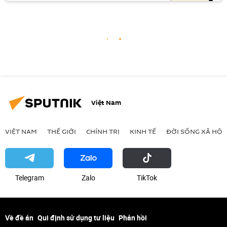
Việt Nam
VIỆT NAM
THẾ GIỚI
CHÍNH TRỊ
KINH TẾ
ĐỜI SỐNG XÃ HỘI
Telegram
Zalo
ТikТоk
Về đề án
Qui định sử dụng tư liệu
Phản hồi