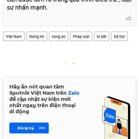
sư nhấn mạnh.
Việt Nam
thông tin
công an
Pháp luật
bị bắt
Xã hội
Hãy ấn nút quan tâm
Sputnik Việt Nam trên
Zalo
để cập nhật sự kiện mới
nhất ngay trên điện thoại
di động
Đăng ký