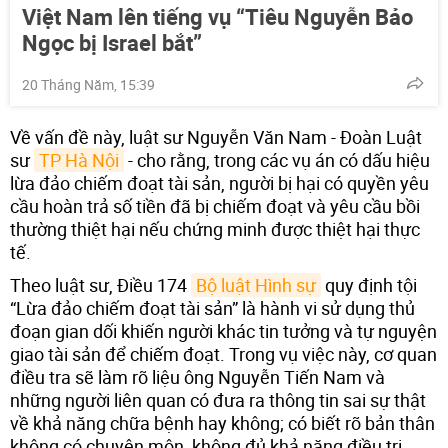
Việt Nam lên tiếng vụ “Tiêu Nguyễn Bảo
Ngọc bị Israel bắt”
20 Tháng Năm, 15:39
Về vấn đề này, luật sư Nguyễn Văn Nam - Đoàn Luật
sư
TP Hà Nội
- cho rằng, trong các vụ án có dấu hiệu
lừa đảo chiếm đoạt tài sản, người bị hại có quyền yêu
cầu hoàn trả số tiền đã bị chiếm đoạt và yêu cầu bồi
thường thiệt hại nếu chứng minh được thiệt hại thực
tế.
Theo luật sư, Điều 174
Bộ luật Hình sự
quy định tội
“Lừa đảo chiếm đoạt tài sản” là hành vi sử dụng thủ
đoạn gian dối khiến người khác tin tưởng và tự nguyện
giao tài sản để chiếm đoạt. Trong vụ việc này, cơ quan
điều tra sẽ làm rõ liệu ông Nguyễn Tiến Nam và
những người liên quan có đưa ra thông tin sai sự thật
về khả năng chữa bệnh hay không; có biết rõ bản thân
không có chuyên môn, không đủ khả năng điều trị