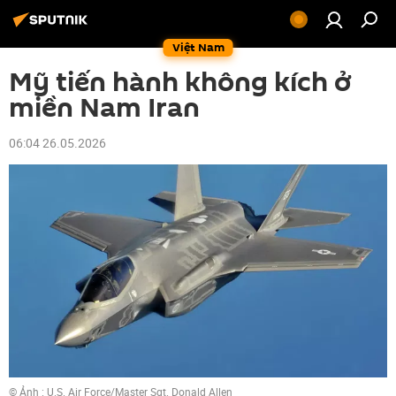
Việt Nam
Mỹ tiến hành không kích ở
miền Nam Iran
06:04 26.05.2026
© Ảnh :
U.S. Air Force/Master Sgt. Donald Allen