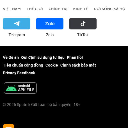
VIỆT NAM
THẾ GIỚI
CHÍNH TRỊ
KINH TẾ
ĐỜI SỐNG XÃ HỘI
Telegram
Zalo
ТikТоk
Về đề án
Qui định sử dụng tư liệu
Phản hồi
Tiêu chuẩn cộng đồng
Cookie
Chính sách bảo mật
Privacy Feedback
© 2026 Sputnik Giữ toàn bộ bản quyền. 18+