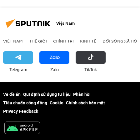
Việt Nam
VIỆT NAM
THẾ GIỚI
CHÍNH TRỊ
KINH TẾ
ĐỜI SỐNG XÃ HỘI
Telegram
Zalo
ТikТоk
Về đề án
Qui định sử dụng tư liệu
Phản hồi
Tiêu chuẩn cộng đồng
Cookie
Chính sách bảo mật
Privacy Feedback