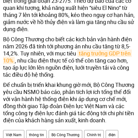
biệt trong giai đoạn 23-27/5. Theo dự báo của các cơ
quan khí tượng, khả năng xuất hiện “siêu El Nino” từ
tháng 7 lên tới khoảng 80%, kéo theo nguy cơ hạn hán,
giảm nước về hồ thủy điện và làm gia tăng nhu cầu sử
dụng điện.
Bộ Công Thương cho biết các kịch bản vận hành điện
năm 2026 đã tính tới phương án nhu cầu tăng từ 8,5-
14,2%. Tuy nhiên, với mục tiêu
tăng trưởng GDP trên 
10%
, nhu cầu điện thực tế có thể còn tăng cao hơn,
tạo áp lực lớn lên nguồn điện, lưới truyền tải và công
tác điều độ hệ thống.
Để chuẩn bị triển khai khung giờ mới, Bộ Công Thương
yêu cầu NSMO báo cáo, phân tích lợi ích tổng thể đối
với vận hành hệ thống điện khi áp dụng cơ chế mới,
đồng thời giao Tập đoàn Điện lực Việt Nam và các
tổng công ty điện lực đánh giá tác động tới chi phí tiền
điện của khách hàng sản xuất, kinh doanh.
Việt Nam
thông tin
Bộ Công Thương
Chính trị
điện