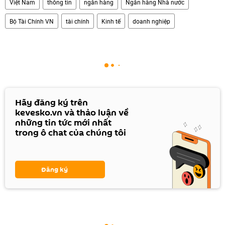
Việt Nam
thông tin
ngân hàng
Ngân hàng Nhà nước
Bộ Tài Chính VN
tài chính
Kinh tế
doanh nghiệp
Hãy đăng ký trên
kevesko.vn và thảo luận về
những tin tức mới nhất
trong ô chat của chúng tôi
Đăng ký