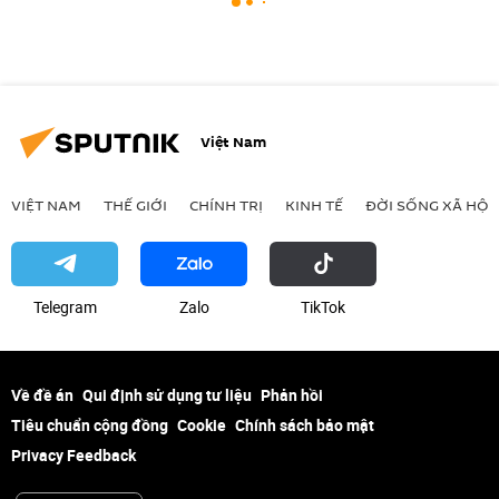
Việt Nam
VIỆT NAM
THẾ GIỚI
CHÍNH TRỊ
KINH TẾ
ĐỜI SỐNG XÃ HỘI
Telegram
Zalo
ТikТоk
Về đề án
Qui định sử dụng tư liệu
Phản hồi
Tiêu chuẩn cộng đồng
Cookie
Chính sách bảo mật
Privacy Feedback