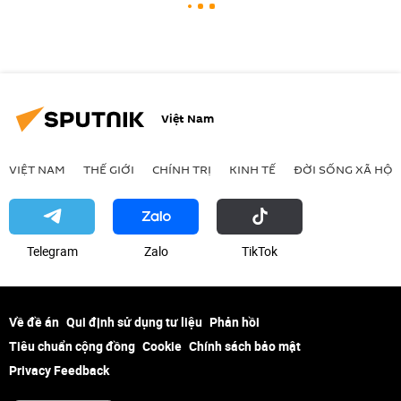
Việt Nam
VIỆT NAM
THẾ GIỚI
CHÍNH TRỊ
KINH TẾ
ĐỜI SỐNG XÃ HỘI
Telegram
Zalo
ТikТоk
Về đề án
Qui định sử dụng tư liệu
Phản hồi
Tiêu chuẩn cộng đồng
Cookie
Chính sách bảo mật
Privacy Feedback