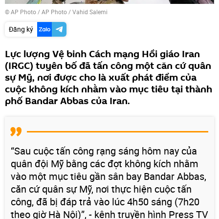
© AP Photo / AP Photo / Vahid Salemi
Đăng ký
Lực lượng Vệ binh Cách mạng Hồi giáo Iran
(IRGC) tuyên bố đã tấn công một căn cứ quân
sự Mỹ, nơi được cho là xuất phát điểm của
cuộc không kích nhằm vào mục tiêu tại thành
phố Bandar Abbas của Iran.
“Sau cuộc tấn công rạng sáng hôm nay của
quân đội Mỹ bằng các đợt không kích nhằm
vào một mục tiêu gần sân bay Bandar Abbas,
căn cứ quân sự Mỹ, nơi thực hiện cuộc tấn
công, đã bị đáp trả vào lúc 4h50 sáng (7h20
theo giờ Hà Nội)”, - kênh truyền hình Press TV