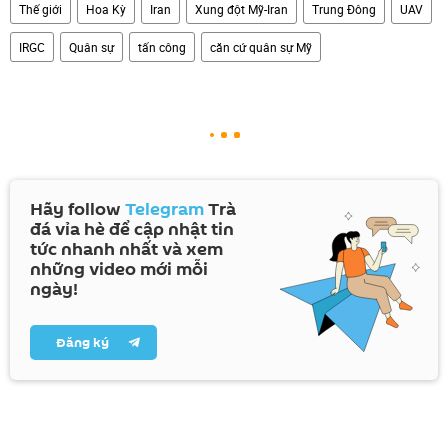
Thế giới
Hoa Kỳ
Iran
Xung đột Mỹ-Iran
Trung Đông
UAV
IRGC
Quân sự
tấn công
căn cứ quân sự Mỹ
Hãy follow
Telegram
Trà
đá vỉa hè để cập nhật tin
tức nhanh nhất và xem
những video mới mỗi
ngày!
Đăng ký