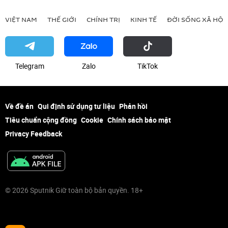
VIỆT NAM
THẾ GIỚI
CHÍNH TRỊ
KINH TẾ
ĐỜI SỐNG XÃ HỘI
Telegram
Zalo
ТikТоk
Về đề án
Qui định sử dụng tư liệu
Phản hồi
Tiêu chuẩn cộng đồng
Cookie
Chính sách bảo mật
Privacy Feedback
© 2026 Sputnik Giữ toàn bộ bản quyền. 18+