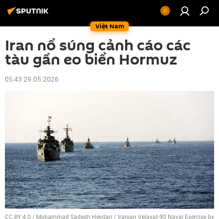
Việt Nam
Iran nổ súng cảnh cáo các
tàu gần eo biển Hormuz
05:43 29.05.2026
CC BY 4.0
/
Mohammad Sadegh Heydari
/
Iranian Velayat-90 Naval Exercise by