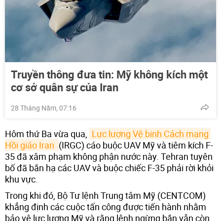
Truyền thông đưa tin: Mỹ không kích một
cơ sở quân sự của Iran
28 Tháng Năm, 07:16
Hôm thứ Ba vừa qua,
Lực lượng Vệ binh Cách mạng 
Hồi giáo Iran 
(IRGC) cáo buộc UAV Mỹ và tiêm kích F-
35 đã xâm phạm không phận nước này. Tehran tuyên
bố đã bắn hạ các UAV và buộc chiếc F-35 phải rời khỏi
khu vực.
Trong khi đó, Bộ Tư lệnh Trung tâm Mỹ (CENTCOM)
khẳng định các cuộc tấn công được tiến hành nhằm
bảo vệ lực lượng Mỹ và rằng lệnh ngừng bắn vẫn còn