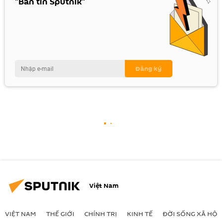
"Bản tin Sputnik"
Việt Nam
VIỆT NAM
THẾ GIỚI
CHÍNH TRỊ
KINH TẾ
ĐỜI SỐNG XÃ HỘI