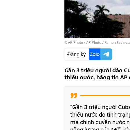
© AP Photo / AP Photo / Ramon Espinos
Đăng ký
Gần 3 triệu người dân C
thiếu nước, hãng tin AP 
“Gần 3 triệu người Cuba
thiếu nước do tình trạ
mà chính quyền nước nà
năng lượng của Mỹ”, bài