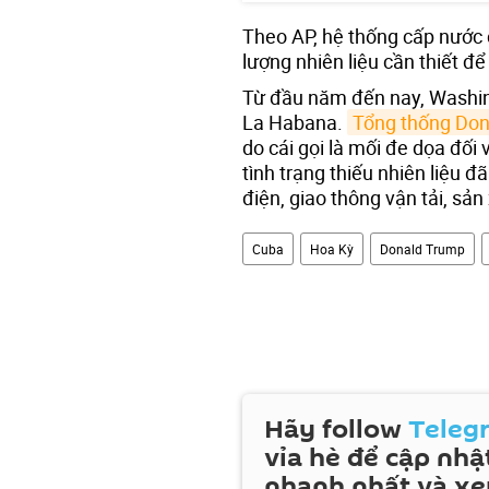
Theo AP, hệ thống cấp nước
lượng nhiên liệu cần thiết đ
Từ đầu năm đến nay, Washing
La Habana.
Tổng thống Do
do cái gọi là mối đe dọa đối
tình trạng thiếu nhiên liệu 
điện, giao thông vận tải, sản
Cuba
Hoa Kỳ
Donald Trump
Hãy follow
Teleg
vỉa hè để cập nhật
nhanh nhất và x