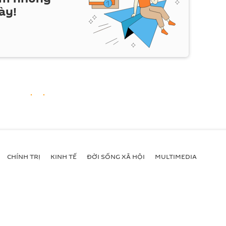
ày!
CHÍNH TRỊ
KINH TẾ
ĐỜI SỐNG XÃ HỘI
MULTIMEDIA