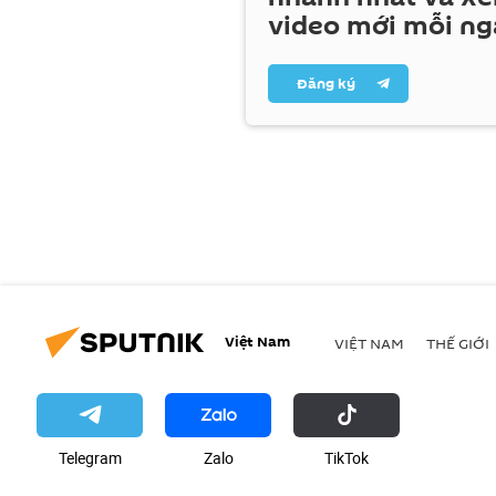
video mới mỗi ng
Đăng ký
Việt Nam
VIỆT NAM
THẾ GIỚI
Telegram
Zalo
ТikТоk