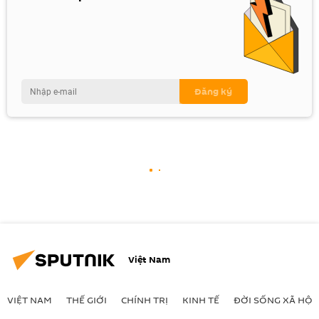
Việt Nam
VIỆT NAM
THẾ GIỚI
CHÍNH TRỊ
KINH TẾ
ĐỜI SỐNG XÃ HỘI