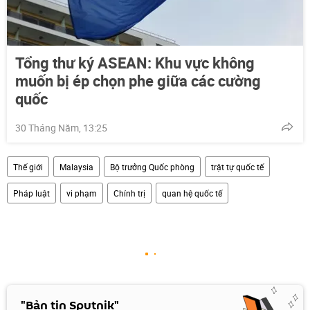
Tổng thư ký ASEAN: Khu vực không
muốn bị ép chọn phe giữa các cường
quốc
30 Tháng Năm, 13:25
Thế giới
Malaysia
Bộ trưởng Quốc phòng
trật tự quốc tế
Pháp luật
vi phạm
Chính trị
quan hệ quốc tế
"Bản tin Sputnik"