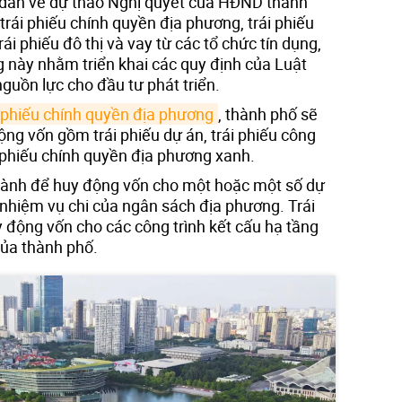
 dân về dự thảo Nghị quyết của HĐND thành
trái phiếu chính quyền địa phương, trái phiếu
trái phiếu đô thị và vay từ các tổ chức tín dụng,
 này nhằm triển khai các quy định của Luật
guồn lực cho đầu tư phát triển.
i phiếu chính quyền địa phương
, thành phố sẽ
ng vốn gồm trái phiếu dự án, trái phiếu công
rái phiếu chính quyền địa phương xanh.
 hành để huy động vốn cho một hoặc một số dự
 nhiệm vụ chi của ngân sách địa phương. Trái
 động vốn cho các công trình kết cấu hạ tầng
của thành phố.