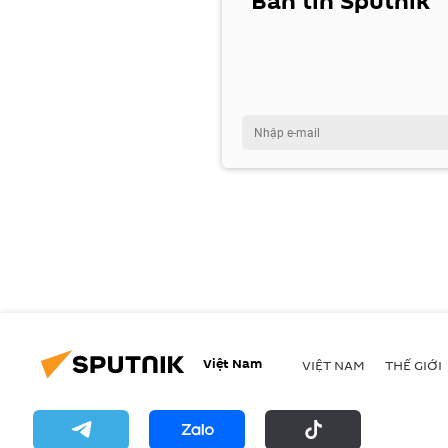
"Bản tin Sputnik"
Việt Nam
VIỆT NAM
THẾ GIỚI