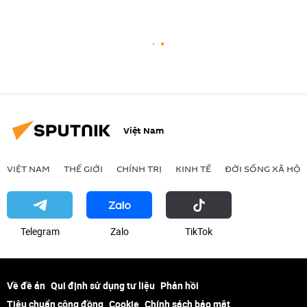
Việt Nam
VIỆT NAM
THẾ GIỚI
CHÍNH TRỊ
KINH TẾ
ĐỜI SỐNG XÃ HỘI
Telegram
Zalo
ТikТоk
Về đề án
Qui định sử dụng tư liệu
Phản hồi
Tiêu chuẩn cộng đồng
Cookie
Chính sách bảo mật