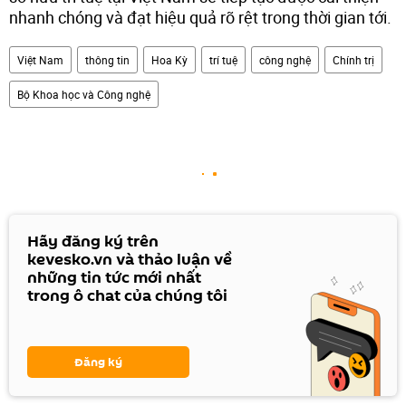
nhanh chóng và đạt hiệu quả rõ rệt trong thời gian tới.
Việt Nam
thông tin
Hoa Kỳ
trí tuệ
công nghệ
Chính trị
Bộ Khoa học và Công nghệ
Hãy đăng ký trên
kevesko.vn và thảo luận về
những tin tức mới nhất
trong ô chat của chúng tôi
Đăng ký