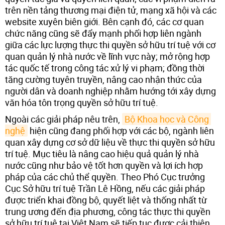
trên nền tảng thương mại điện tử, mạng xã hội và các
website xuyên biên giới. Bên cạnh đó, các cơ quan
chức năng cũng sẽ đẩy mạnh phối hợp liên ngành
giữa các lực lượng thực thi quyền sở hữu trí tuệ với cơ
quan quản lý nhà nước về lĩnh vực này; mở rộng hợp
tác quốc tế trong công tác xử lý vi phạm; đồng thời
tăng cường tuyên truyền, nâng cao nhận thức của
người dân và doanh nghiệp nhằm hướng tới xây dựng
văn hóa tôn trọng quyền sở hữu trí tuệ.
Ngoài các giải pháp nêu trên,
Bộ Khoa học và Công 
nghệ
hiện cũng đang phối hợp với các bộ, ngành liên
quan xây dựng cơ sở dữ liệu về thực thi quyền sở hữu
trí tuệ. Mục tiêu là nâng cao hiệu quả quản lý nhà
nước cũng như bảo vệ tốt hơn quyền và lợi ích hợp
pháp của các chủ thể quyền. Theo Phó Cục trưởng
Cục Sở hữu trí tuệ Trần Lê Hồng, nếu các giải pháp
được triển khai đồng bộ, quyết liệt và thống nhất từ
trung ương đến địa phương, công tác thực thi quyền
sở hữu trí tuệ tại Việt Nam sẽ tiếp tục được cải thiện