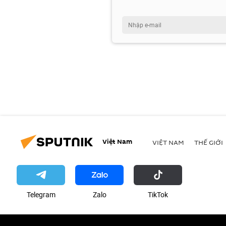
Việt Nam
VIỆT NAM
THẾ GIỚI
Telegram
Zalo
ТikТоk