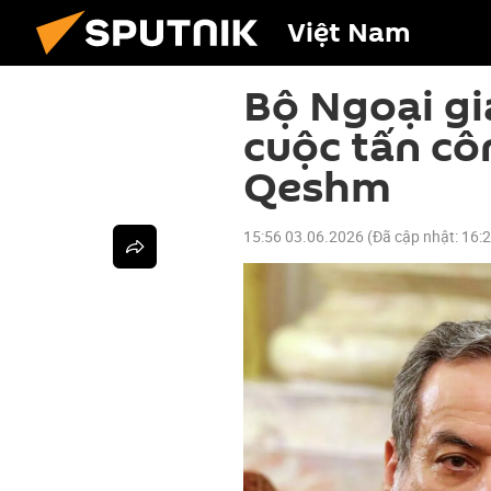
Việt Nam
Bộ Ngoại gia
cuộc tấn cô
Qeshm
15:56 03.06.2026
(Đã cập nhật:
16: