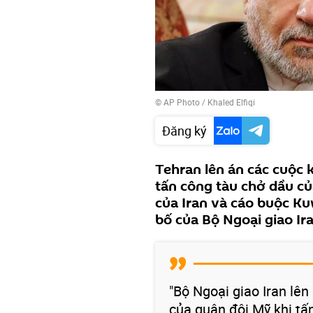
© AP Photo / Khaled Elfiqi
Đăng ký
Tehran lên án các cuộc
tấn công tàu chở dầu của
của Iran và cáo buộc Ku
bố của Bộ Ngoại giao Ira
"Bộ Ngoại giao Iran l
của quân đội Mỹ khi tấ