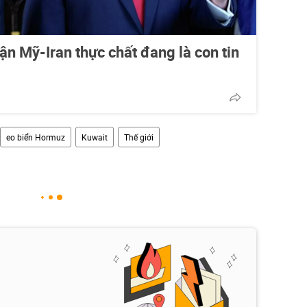
ận Mỹ-Iran thực chất đang là con tin
eo biển Hormuz
Kuwait
Thế giới