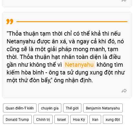
"Thỏa thuận tạm thời chỉ có thể khả thi nếu
Netanyahu được ân xá, và ngay cả khi đó, nó
cũng sẽ là một giải pháp mong manh, tạm
thời. Thỏa thuận hạt nhân toàn diện là điều
gần như không thể vì
Netanyahu
không tìm
kiếm hòa bình - ông ta sử dụng xung đột như
một thứ đòn bẩy," ông nhận định.
Quan điểm-Ý kiến
chuyên gia
Thế giới
Benjamin Netanyahu
Donald Trump
Chính trị
Israel
Hoa Kỳ
Iran
xung đột