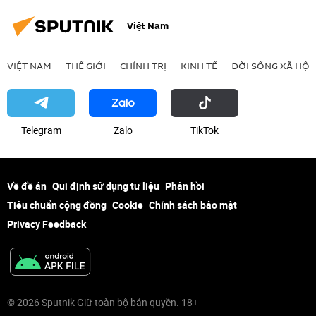
Việt Nam
VIỆT NAM
THẾ GIỚI
CHÍNH TRỊ
KINH TẾ
ĐỜI SỐNG XÃ HỘI
Telegram
Zalo
ТikТоk
Về đề án
Qui định sử dụng tư liệu
Phản hồi
Tiêu chuẩn cộng đồng
Cookie
Chính sách bảo mật
Privacy Feedback
© 2026 Sputnik Giữ toàn bộ bản quyền. 18+