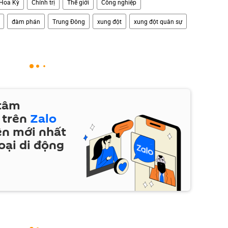
Hoa Kỳ
Chính trị
Thế giới
Công nghiệp
đàm phán
Trung Đông
xung đột
xung đột quân sự
 tâm
 trên
Zalo
ện mới nhất
oại di động