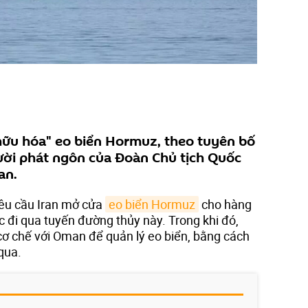
hữu hóa" eo biển Hormuz, theo tuyên bố
ười phát ngôn của Đoàn Chủ tịch Quốc
an.
yêu cầu Iran mở cửa
eo biển Hormuz
cho hàng
ệc đi qua tuyến đường thủy này. Trong khi đó,
 cơ chế với Oman để quản lý eo biển, bằng cách
 qua.