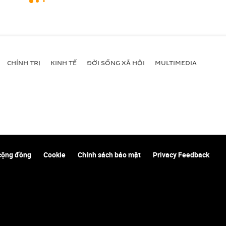
CHÍNH TRỊ
KINH TẾ
ĐỜI SỐNG XÃ HỘI
MULTIMEDIA
cộng đồng
Cookie
Chính sách bảo mật
Privacy Feedback