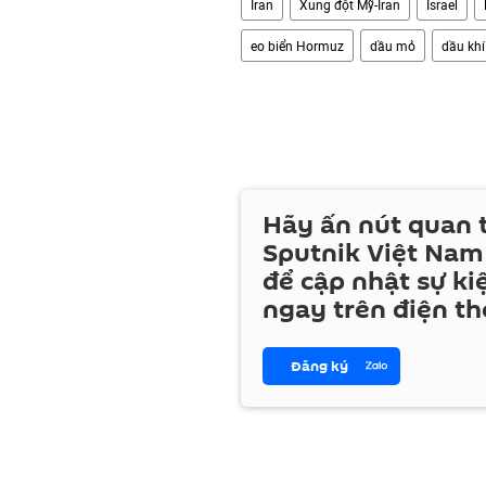
Iran
Xung đột Mỹ-Iran
Israel
eo biển Hormuz
dầu mỏ
dầu khí
Hãy ấn nút quan
Sputnik Việt Nam
để cập nhật sự ki
ngay trên điện th
Đăng ký