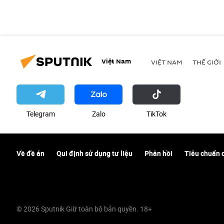
Việt Nam
VIỆT NAM
THẾ GIỚI
Telegram
Zalo
ТikТоk
Về đề án
Qui định sử dụng tư liệu
Phản hồi
Tiêu chuẩn 
© 2026 Sputnik Giữ toàn bộ bản quyền. 18+