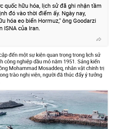
 quốc hữu hóa, lịch sử đã ghi nhận tầm
ịnh đó vào thời điểm ấy. Ngày nay,
ữu hóa eo biển Hormuz," ông Goodarzi
n ISNA của Iran.
cập đến một sự kiện quan trọng trong lịch sử
nh công nghiệp dầu mỏ năm 1951. Sáng kiến ​​
ủa ông Mohammad Mosaddeq, nhân vật chính trị
hong trào nghị viện, người đã thúc đẩy ý tưởng
.