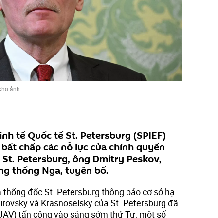
kho ảnh
inh tế Quốc tế St. Petersburg (SPIEF)
 bất chấp các nỗ lực của chính quyền
St. Petersburg, ông Dmitry Peskov,
ng thống Nga, tuyên bố.
a thống đốc St. Petersburg thông báo cơ sở hạ
Kirovsky và Krasnoselsky của St. Petersburg đã
(UAV) tấn công vào sáng sớm thứ Tư, một số