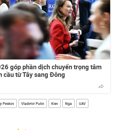
026 góp phần dịch chuyển trọng tâm
àn cầu từ Tây sang Đông
y Peskov
Vladimir Putin
Kiev
Nga
UAV