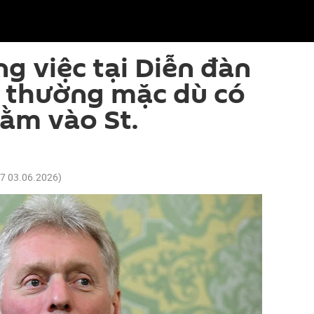
ng việc tại Diễn đàn
h thường mặc dù có
ằm vào St.
57 03.06.2026
)