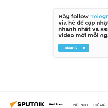
Hãy follow
Teleg
vỉa hè để cập nhật
nhanh nhất và x
video mới mỗi ng
Đăng ký
Việt Nam
VIỆT NAM
THẾ GIỚI