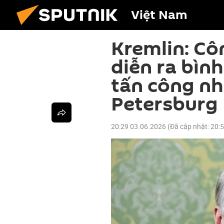
Việt Nam
Kremlin: Cô
diễn ra bìn
tấn công nh
Petersburg
20:29 03.06.2026
(Đã cập nhật:
20: