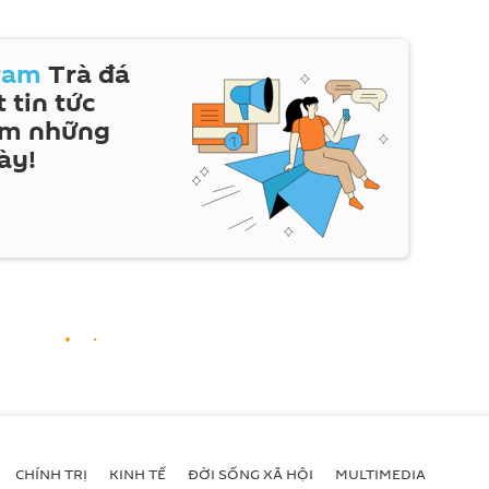
ram
Trà đá
 tin tức
em những
ày!
CHÍNH TRỊ
KINH TẾ
ĐỜI SỐNG XÃ HỘI
MULTIMEDIA