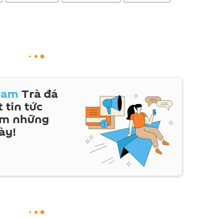
ram
Trà đá
 tin tức
em những
ày!