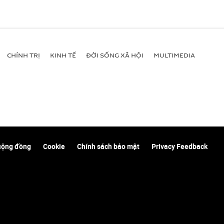
CHÍNH TRỊ
KINH TẾ
ĐỜI SỐNG XÃ HỘI
MULTIMEDIA
cộng đồng
Cookie
Chính sách bảo mật
Privacy Feedback