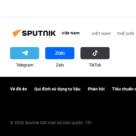
Việt Nam
VIỆT NAM
THẾ GIỚI
Telegram
Zalo
ТikТоk
Về đề án
Qui định sử dụng tư liệu
Phản hồi
Tiêu chuẩn 
© 2026 Sputnik Giữ toàn bộ bản quyền. 18+