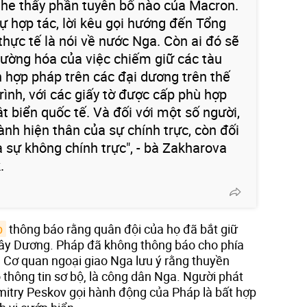
ghe thấy phần tuyên bố nào của Macron.
ự hợp tác, lời kêu gọi hướng đến Tổng
hực tế là nói về nước Nga. Còn ai đó sẽ
hường hóa của việc chiếm giữ các tàu
 hợp pháp trên các đại dương trên thế
 trình, với các giấy tờ được cấp phù hợp
ật biển quốc tế. Và đối với một số người,
ành hiện thân của sự chính trực, còn đối
 sự không chính trực", - bà Zakharova
.
p
thông báo rằng quân đội của họ đã bắt giữ
Tây Dương. Pháp đã không thông báo cho phía
 Cơ quan ngoại giao Nga lưu ý rằng thuyền
 thông tin sơ bộ, là công dân Nga. Người phát
itry Peskov gọi hành động của Pháp là bất hợp