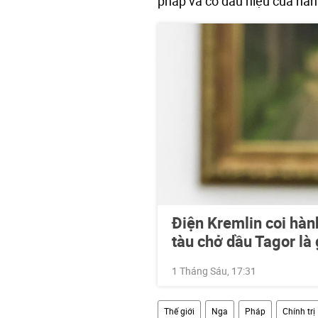
pháp và có dấu hiệu của hành
Điện Kremlin coi hàn
tàu chở dầu Tagor là
1 Tháng Sáu, 17:31
Thế giới
Nga
Pháp
Chính trị