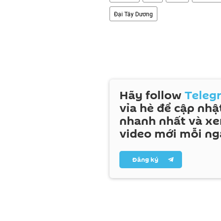
Đại Tây Dương
Hãy follow
Teleg
vỉa hè để cập nhật
nhanh nhất và x
video mới mỗi ng
Đăng ký