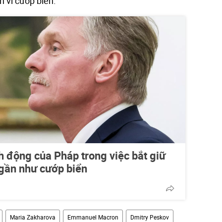
 vi cướp biển.
h động của Pháp trong việc bắt giữ
 gần như cướp biển
Maria Zakharova
Emmanuel Macron
Dmitry Peskov