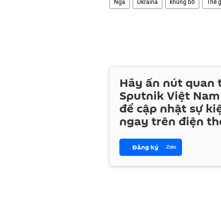
Nga
Ukraina
khủng bố
Thế g
Hãy ấn nút quan
Sputnik Việt Nam
để cập nhật sự ki
ngay trên điện th
Đăng ký