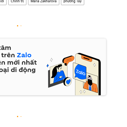
iới
Chính trị
Maria Zakharova
phương Tây
 tâm
 trên
Zalo
ện mới nhất
oại di động