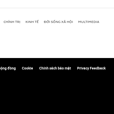
CHÍNH TRỊ
KINH TẾ
ĐỜI SỐNG XÃ HỘI
MULTIMEDIA
cộng đồng
Cookie
Chính sách bảo mật
Privacy Feedback