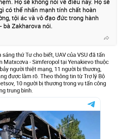
nhẹm. Họ sẽ không nói về điều này. Họ sẽ
gì có thể nhấn mạnh tính chất hoàn
ờng, tội ác và vô đạo đức trong hành
- bà Zakharova nói.
 sáng thứ Tư cho biết, UAV của VSU đã tấn
n Matxcơva - Simferopol tại Yenakievo thuộc
 bảy người thiệt mạng, 11 người bị thương,
ng được làm rõ. Theo thông tin từ Trợ lý Bộ
etsov, 10 người bị thương trong vụ tấn công
ng trung bình.