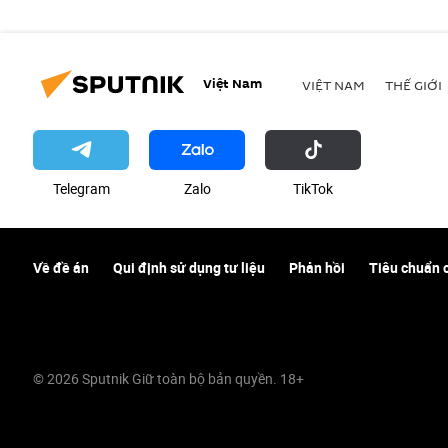
Việt Nam
VIỆT NAM
THẾ GIỚI
Telegram
Zalo
ТikТоk
Về đề án
Qui định sử dụng tư liệu
Phản hồi
Tiêu chuẩn 
© 2026 Sputnik Giữ toàn bộ bản quyền. 18+