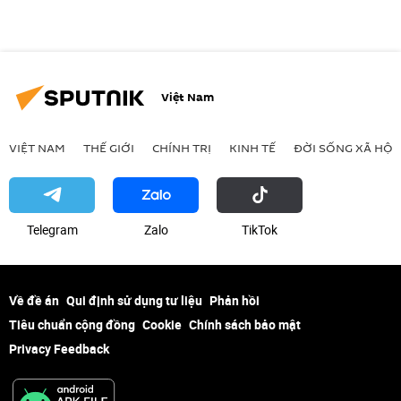
Việt Nam
VIỆT NAM
THẾ GIỚI
CHÍNH TRỊ
KINH TẾ
ĐỜI SỐNG XÃ HỘI
Telegram
Zalo
ТikТоk
Về đề án
Qui định sử dụng tư liệu
Phản hồi
Tiêu chuẩn cộng đồng
Cookie
Chính sách bảo mật
Privacy Feedback