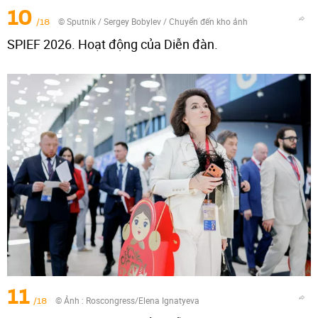
10
/18
© Sputnik / Sergey Bobylev
/
Chuyển đến kho ảnh
SPIEF 2026. Hoạt động của Diễn đàn.
11
/18
© Ảnh :
Roscongress/Elena Ignatyeva