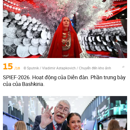
15
/18
© Sputnik / Vladimir Astapkovich
/
Chuyển đến kho ảnh
SPIEF-2026. Hoạt động của Diễn đàn. Phần trưng bày
của của Bashkiria.