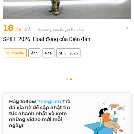
18
/18
© Ảnh :
Roscongress/Sergey Kulakov
SPIEF 2026. Hoạt động của Diễn đàn.
Multimedia
Ảnh
Nga
SPIEF 2026
Hãy follow
Telegram
Trà
đá vỉa hè để cập nhật tin
tức nhanh nhất và xem
những video mới mỗi
ngày!