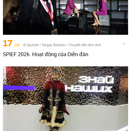
17
/18
© Sputnik / Sergey Bobylev
/
Chuyển đến kho ảnh
SPIEF 2026. Hoạt động của Diễn đàn.