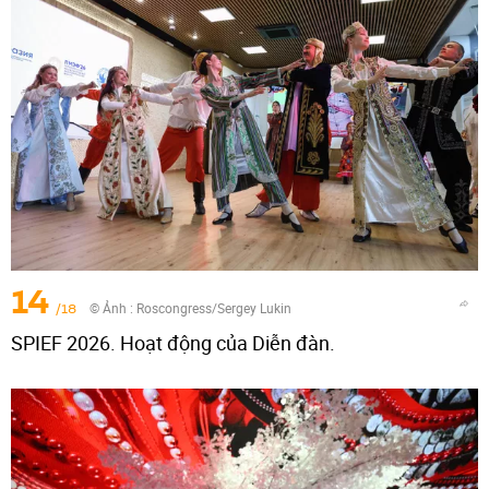
14
/18
© Ảnh :
Roscongress/Sergey Lukin
SPIEF 2026. Hoạt động của Diễn đàn.