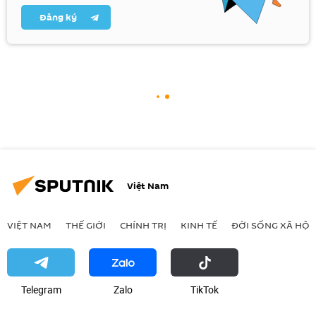
Đăng ký
Việt Nam
VIỆT NAM
THẾ GIỚI
CHÍNH TRỊ
KINH TẾ
ĐỜI SỐNG XÃ HỘI
Telegram
Zalo
ТikТоk