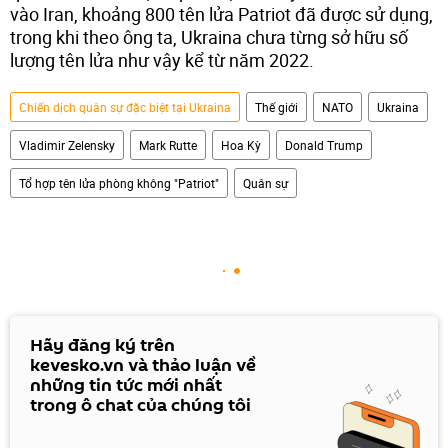
vào Iran, khoảng 800 tên lửa Patriot đã được sử dụng,
trong khi theo ông ta, Ukraina chưa từng sở hữu số
lượng tên lửa như vậy kể từ năm 2022.
Chiến dịch quân sự đặc biệt tại Ukraina
Thế giới
NATO
Ukraina
Vladimir Zelensky
Mark Rutte
Hoa Kỳ
Donald Trump
Tổ hợp tên lửa phòng không "Patriot"
Quân sự
Hãy đăng ký trên
kevesko.vn và thảo luận về
những tin tức mới nhất
trong ô chat của chúng tôi