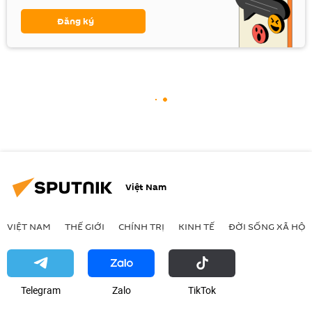
Đăng ký
Việt Nam
VIỆT NAM
THẾ GIỚI
CHÍNH TRỊ
KINH TẾ
ĐỜI SỐNG XÃ HỘI
Telegram
Zalo
ТikТоk