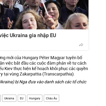
việc Ukraina gia nhập EU
ướng mới của Hungary Péter Magyar tuyên bố
ận việc bắt đầu các cuộc đàm phán về tư cách
ếu Kiev thực hiện kế hoạch khôi phục các quyền
 tại vùng Zakarpattia (Transcarpathia).
Ukraina) bị Nga đưa vào danh sách các tổ chức
Ukraina
EU
Hungary
Châu Âu