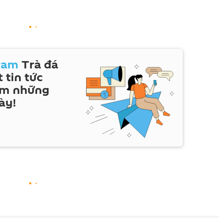
ram
Trà đá
 tin tức
em những
ày!