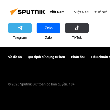
Việt Nam
VIỆT NAM
THẾ GIỚI
Telegram
Zalo
ТikТоk
Về đề án
Qui định sử dụng tư liệu
Phản hồi
Tiêu chuẩn 
© 2026 Sputnik Giữ toàn bộ bản quyền. 18+