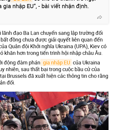
 gia nhập EU”, - bài viết nhận định.
iới lãnh đạo Ba Lan chuyển sang lập trường đối
ất đồng chưa được giải quyết liên quan đến
 của Quân đội Khởi nghĩa Ukraina (UPA), Kiev có
hó khăn hơn trong tiến trình hội nhập châu Âu.
hởi động đàm phán
 gia nhập EU
của Ukraina
y nhiên, sau thất bại trong cuộc bầu cử của
tại Brussels đã xuất hiện các thông tin cho rằng
ản đối.