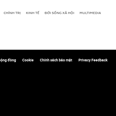
CHÍNH TRỊ
KINH TẾ
ĐỜI SỐNG XÃ HỘI
MULTIMEDIA
cộng đồng
Cookie
Chính sách bảo mật
Privacy Feedback