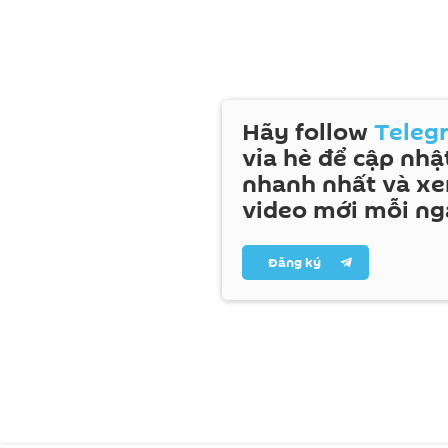
Hãy follow
Teleg
vỉa hè để cập nhật
nhanh nhất và x
video mới mỗi ng
Đăng ký