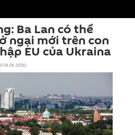
g: Ba Lan có thể
rở ngại mới trên con
hập EU của Ukraina
00 04.06.2026
)