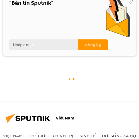
"Bản tin Sputnik"
Việt Nam
VIỆT NAM
THẾ GIỚI
CHÍNH TRỊ
KINH TẾ
ĐỜI SỐNG XÃ HỘI