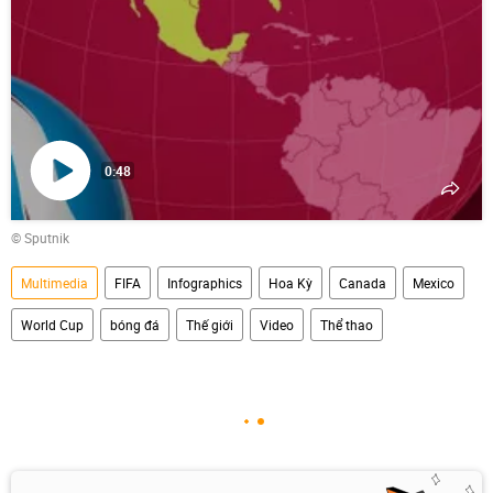
0:48
Phát
© Sputnik
video
Multimedia
FIFA
Infographics
Hoa Kỳ
Canada
Mexico
World Cup
bóng đá
Thế giới
Video
Thể thao