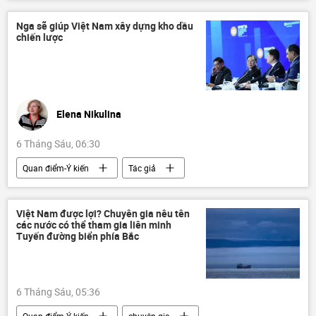
Việt Nam
Nga sẽ giúp Việt Nam xây dựng kho dầu
chiến lược
Elena Nikulina
6 Tháng Sáu, 06:30
Quan điểm-Ý kiến
Tác giả
Việt Nam
Nga
Hợp tác Nga-Việt
Việt Nam trên báo chí nước ngoài
Châu Á
Việt Nam được lợi? Chuyên gia nêu tên
các nước có thể tham gia liên minh
Đông Nam Á
Tuyến đường biển phía Bắc
6 Tháng Sáu, 05:36
Quan điểm-Ý kiến
chuyên gia