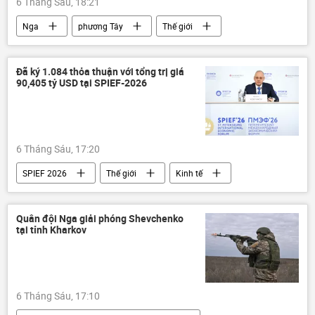
6 Tháng Sáu, 18:21
Nga
phương Tây
Thế giới
SPIEF 2026
Chính trị
Đã ký 1.084 thỏa thuận với tổng trị giá
90,405 tỷ USD tại SPIEF-2026
6 Tháng Sáu, 17:20
SPIEF 2026
Thế giới
Kinh tế
Thỏa thuận
Nga
Quân đội Nga giải phóng Shevchenko
tại tỉnh Kharkov
6 Tháng Sáu, 17:10