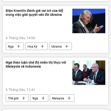
SPIEF 2026
mất dữ liệu
năng lượng
eo biển Hormuz
Điện Kremlin đánh giá vai trò của Mỹ
trong việc giải quyết vấn đề Ukraina
tài chính
điện
6 Tháng Sáu, 14:06
Nga
Hoa Kỳ
Ukraina
quan hệ
Dmitry Peskov
Nga thảo luận chế độ miễn thị thực với
Malaysia và Indonesia
6 Tháng Sáu, 13:41
Thế giới
Nga
Malaysia
Indonesia
quan hệ
hợp tác