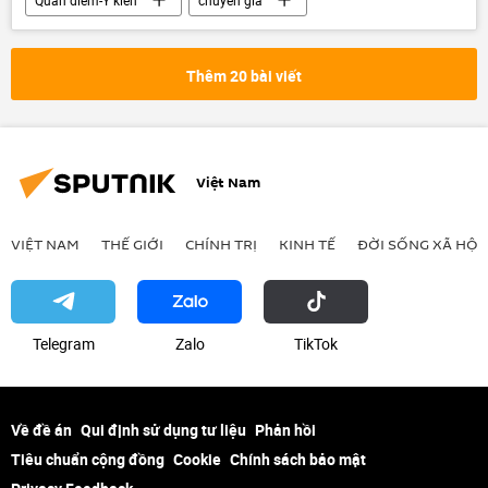
Thế giới
Nga
Việt Nam
Vladimir Putin
Quân đội Nga
Thêm 20 bài viết
Chính trị
Việt Nam
VIỆT NAM
THẾ GIỚI
CHÍNH TRỊ
KINH TẾ
ĐỜI SỐNG XÃ HỘI
Telegram
Zalo
ТikТоk
Về đề án
Qui định sử dụng tư liệu
Phản hồi
Tiêu chuẩn cộng đồng
Cookie
Chính sách bảo mật