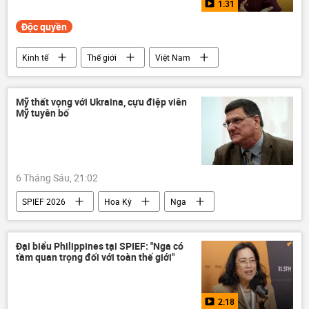
1:31
Độc quyền
Kinh tế
Thế giới
Việt Nam
Nga
Hợp tác Nga-Việt
quan hệ song phương
Multimedia
Mỹ thất vọng với Ukraina, cựu điệp viên
Mỹ tuyên bố
SPIEF 2026
Video
6 Tháng Sáu, 21:02
SPIEF 2026
Hoa Kỳ
Nga
Ukraina
xung đột
NATO
viện trợ
Đại biểu Philippines tại SPIEF: "Nga có
tầm quan trọng đối với toàn thế giới"
2:18