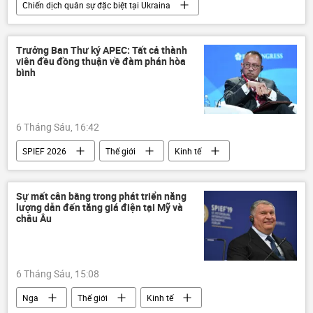
Chiến dịch quân sự đặc biệt tại Ukraina
Nga
Bộ Quốc phòng Nga
Ukraina
xung đột quân sự
Trưởng Ban Thư ký APEC: Tất cả thành
viên đều đồng thuận về đàm phán hòa
Cuộc khủng hoảng ở Ukraina
bình
6 Tháng Sáu, 16:42
SPIEF 2026
Thế giới
Kinh tế
Chính trị
quan hệ
hợp tác
Hoa Kỳ
APEC
Kinh doanh
Sự mất cân bằng trong phát triển năng
lượng dẫn đến tăng giá điện tại Mỹ và
Nga
Trung Đông
châu Âu
6 Tháng Sáu, 15:08
Nga
Thế giới
Kinh tế