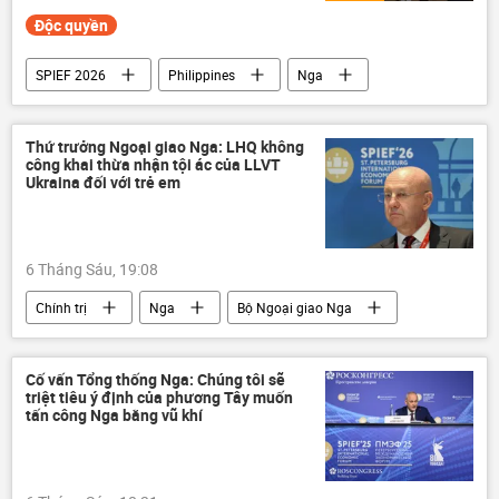
Độc quyền
SPIEF 2026
Philippines
Nga
Thế giới
công nghệ
Công nghiệp
BRICS
Multimedia
Video
Thứ trưởng Ngoại giao Nga: LHQ không
công khai thừa nhận tội ác của LLVT
Ukraina đối với trẻ em
6 Tháng Sáu, 19:08
Chính trị
Nga
Bộ Ngoại giao Nga
Kiev
Liên Hợp Quốc
phương Tây
Cố vấn Tổng thống Nga: Chúng tôi sẽ
triệt tiêu ý định của phương Tây muốn
tấn công Nga bằng vũ khí