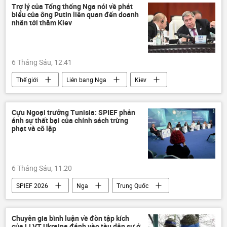
Trợ lý сủa Tổng thống Nga nói về phát
biểu của ông Putin liên quan đến doanh
nhân tới thăm Kiev
6 Tháng Sáu, 12:41
Thế giới
Liên bang Nga
Kiev
Yury Ushakov
Vladimir Putin
Chính trị
SPIEF 2026
Cựu Ngoại trưởng Tunisia: SPIEF phản
ánh sự thất bại của chính sách trừng
phạt và cô lập
6 Tháng Sáu, 11:20
SPIEF 2026
Nga
Trung Quốc
Ấn Độ
Vladimir Putin
St. Petersburg
Kinh tế
Thế giới
Chuyên gia bình luận về đòn tập kích
của LLVT Ukraina đánh vào tàu dân sự ở