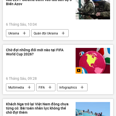
Tunisia
BRICS
Moskva
Biển Azov
phương Tây
Châu Âu
usd
6 Tháng Sáu, 10:04
Ukraina
Quân đội Ukraina
Biển Azov
Belarus
Kiev
Thế giới
Nga
Bộ Ngoại giao Nga
Chờ đợi những đổi mới nào tại FIFA
World Cup 2026?
Thổ Nhĩ Kỳ
Azerbaijan
UAV
Quan điểm-Ý kiến
EU
Lebanon
Vùng vịnh Ba Tư
6 Tháng Sáu, 09:28
Multimedia
FIFA
Infographics
Hoa Kỳ
Canada
Mexico
World Cup
bóng đá
Thế giới
Khách Nga trở lại Việt Nam đông chưa
từng có: Bài toán nhân lực không thể
Video
Thể thao
chờ đợi thêm