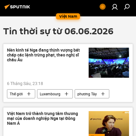
Việt Nam
Tin thời sự từ 06.06.2026
Nền kinh tế Nga đang thịnh vượng bất
chấp các lệnh trừng phạt, theo nghị sĩ
châu Âu
6 Tháng Sáu, 23:18
Thế giới
Luxembourg
phương Tây
Nga
Kinh tế
tăng trưởng kinh tế
Việt Nam trở thành trung tâm thương
mại của doanh nghiệp Nga tại Đông
Nam Á