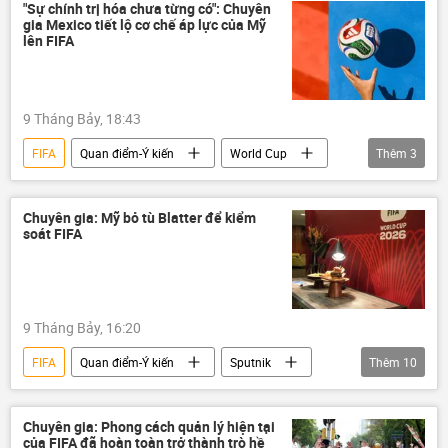
Donald Trump
Gianni Infantino
"Sự chính trị hóa chưa từng có": Chuyên
gia Mexico tiết lộ cơ chế áp lực của Mỹ
EU
Chính trị
trừng phạt
lên FIFA
Các biện pháp trừng phạt chống Nga
Thế vận hội Olympic
9 Tháng Bảy, 18:43
Ủy ban Olympic Quốc tế
FIFA
Quan điểm-Ý kiến
World Cup
Thêm
3
Ủy ban Olympic Nga
Đức
Ba Lan
Thế giới
Hoa Kỳ
chuyên gia
Chuyên gia: Mỹ bỏ tù Blatter để kiểm
soát FIFA
9 Tháng Bảy, 16:20
FIFA
Quan điểm-Ý kiến
Sputnik
Thêm
10
Hoa Kỳ
Thế giới
World Cup
Mexico
Canada
FBI
Chuyên gia: Phong cách quản lý hiện tại
của FIFA đã hoàn toàn trở thành trò hề