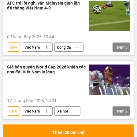
Hoa Kỳ
AFC trả lời nghi vấn Malaysia gian lận
để thắng Việt Nam 4-0
6 Tháng Bảy 2025, 19:44
FIFA
Việt Nam
bóng đá
Thêm
3
Thế giới
Thể thao
Châu Á
trừng phạt
Giá bản quyền World Cup 2026 khiến các
nhà đài Việt Nam lo lắng
17 Tháng Sáu 2025, 14:31
FIFA
Việt Nam
Xã hội
Thêm
2
Thể thao
Châu Á
World Cup
Thêm 20 bài viết