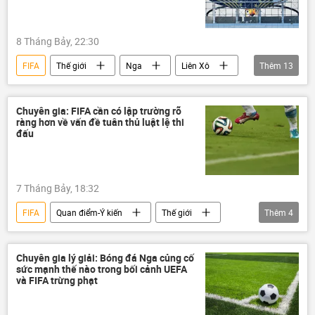
Thế vận hội Olympic
Washington
Gianni Infantino
Donald Trump
8 Tháng Bảy, 22:30
World Cup
FIFA
Thế giới
Nga
Liên Xô
Thêm
13
Thể thao
Hoa Kỳ
World Cup
Châu Âu
Israel
Chuyên gia: FIFA cần có lập trường rõ
ràng hơn về vấn đề tuân thủ luật lệ thi
Thế vận hội Olympic
Emmanuel Macron
đấu
IOC
EU
Donald Trump
phương Tây
Quan điểm-Ý kiến
7 Tháng Bảy, 18:32
Sputnik
FIFA
Quan điểm-Ý kiến
Thế giới
Thêm
4
chuyên gia
bóng đá
Thể thao
Chính trị
Chuyên gia lý giải: Bóng đá Nga củng cố
sức mạnh thế nào trong bối cảnh UEFA
và FIFA trừng phạt