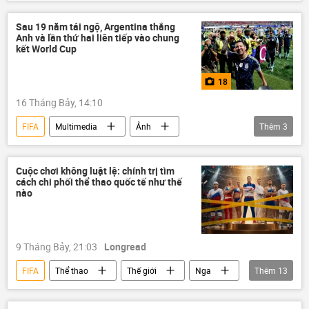
Infographics
Thế giới
bóng đá
Thể thao
Video
Tây Ban Nha
Sau 19 năm tái ngộ, Argentina thắng
Anh và lần thứ hai liên tiếp vào chung
Argentina
Hoa Kỳ
kết World Cup
18
16 Tháng Bảy, 14:10
FIFA
Multimedia
Ảnh
Thêm
3
Thể thao
Argentina
Anh
Lionel Messi
Cuộc chơi không luật lệ: chính trị tìm
cách chi phối thể thao quốc tế như thế
nào
9 Tháng Bảy, 21:03
Longread
FIFA
Thể thao
Thế giới
Nga
Thêm
13
Hoa Kỳ
phương Tây