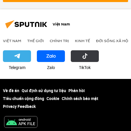
Việt Nam
VIỆT NAM
THẾ GIỚI
CHÍNH TRỊ
KINH TẾ
ĐỜI SỐNG XÃ HỘI
Telegram
Zalo
ТikТоk
Về đề án
Qui định sử dụng tư liệu
Phản hồi
Tiêu chuẩn cộng đồng
Cookie
Chính sách bảo mật
Privacy Feedback