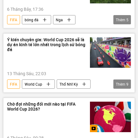
6 Tháng Bảy, 17:36
FIFA
bóng đá
Nga
Thêm
5
Quan điểm-Ý kiến
chuyên gia
Thể thao
Chính trị
UEFA
Ý kiến chuyên gia: World Cup 2026 sẽ là
dự án kinh tế lớn nhất trong lịch sử bóng
đá
13 Tháng Sáu, 22:03
FIFA
World Cup
Thổ Nhĩ Kỳ
Thêm
9
bóng đá
Argentina
usd
Thế giới
Hoa Kỳ
Canada
Chờ đợi những đổi mới nào tại FIFA
World Cup 2026?
Mexico
Qatar
Thể thao
6 Tháng Sáu, 09:28