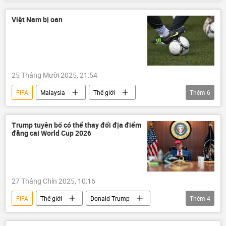
Thế giới
phương Tây
giải thưởng
bóng đá
Gianni Infantino
Việt Nam bị oan
25 Tháng Mười 2025, 21:54
FIFA
Malaysia
Thế giới
Thêm
6
Việt Nam
AFC
bóng đá
Thể thao
VFF
Nepal
Trump tuyên bố có thể thay đổi địa điểm
đăng cai World Cup 2026
27 Tháng Chín 2025, 10:16
FIFA
Thế giới
Donald Trump
Thêm
4
Chính trị
Thể thao
World Cup