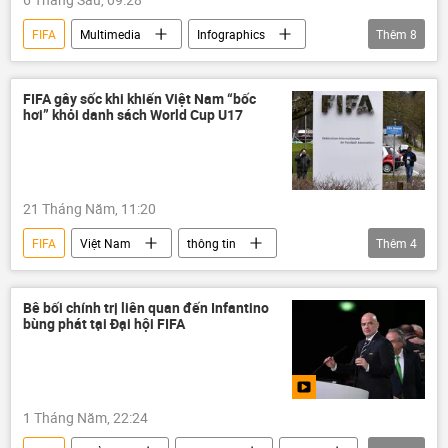
FIFA
Multimedia
Infographics
Thêm
8
Hoa Kỳ
Canada
Mexico
World Cup
bóng đá
Thế giới
FIFA gây sốc khi khiến Việt Nam “bốc
hơi” khỏi danh sách World Cup U17
Video
Thể thao
21 Tháng Năm, 11:20
FIFA
Việt Nam
thông tin
Thêm
4
World Cup
bóng đá
Thể thao
Tuyển bóng đá Việt Nam
Bê bối chính trị liên quan đến Infantino
bùng phát tại Đại hội FIFA
1 Tháng Năm, 22:24