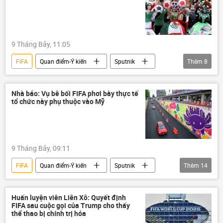
CIA
Donald Trump
Gianni Infantino
Washington
9 Tháng Bảy, 11:05
FIFA
Quan điểm-Ý kiến
Sputnik
Thêm
8
Thế giới
Thể thao
Hoa Kỳ
Diego Maradona
Pelé
World Cup
Nhà báo: Vụ bê bối FIFA phơi bày thực tế
tổ chức này phụ thuộc vào Mỹ
Mexico
UEFA
9 Tháng Bảy, 09:11
FIFA
Quan điểm-Ý kiến
Sputnik
Thêm
14
Nga
Thể thao
Thế giới
Hoa Kỳ
NATO
Israel
Huấn luyện viên Liên Xô: Quyết định
FIFA sau cuộc gọi của Trump cho thấy
phương Tây
Châu Âu
doping
thể thao bị chính trị hóa