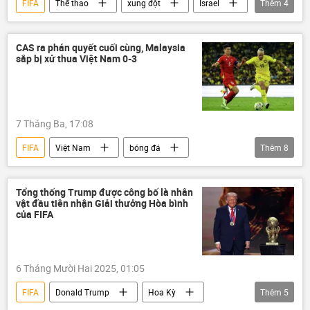
FIFA
Thể thao
xung đột
Israel
Thêm
4
Palestine
Gianni Infantino
Thế giới
UEFA
CAS ra phán quyết cuối cùng, Malaysia
sắp bị xử thua Việt Nam 0-3
7 Tháng Ba, 17:08
FIFA
Việt Nam
bóng đá
Thêm
8
Malaysia
thông tin
Thế giới
AFC
Nepal
Châu Á
Tổng thống Trump được công bố là nhân
vật đầu tiên nhận Giải thưởng Hòa bình
Thụy Sĩ
CAS
của FIFA
6 Tháng Mười Hai 2025, 01:05
FIFA
Donald Trump
Hoa Kỳ
Thêm
5