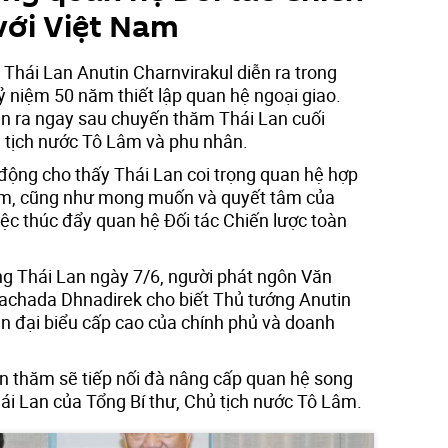
với Việt Nam
hái Lan Anutin Charnvirakul diễn ra trong
 niệm 50 năm thiết lập quan hệ ngoại giao.
n ra ngay sau chuyến thăm Thái Lan cuối
ủ tịch nước Tô Lâm và phu nhân.
h động cho thấy Thái Lan coi trọng quan hệ hợp
am, cũng như mong muốn và quyết tâm của
iệc thúc đẩy quan hệ Đối tác Chiến lược toàn
g Thái Lan ngày 7/6, người phát ngôn Văn
achada Dhnadirek cho biết Thủ tướng Anutin
n đại biểu cấp cao của chính phủ và doanh
n thăm sẽ tiếp nối đà nâng cấp quan hệ song
i Lan của Tổng Bí thư, Chủ tịch nước Tô Lâm.