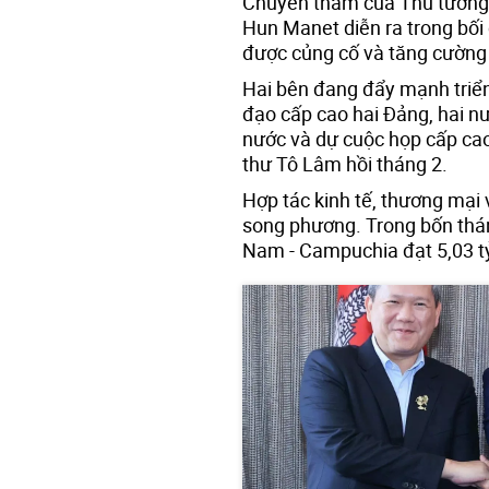
Chuyến thăm của Thủ tướn
Hun Manet diễn ra trong bố
được củng cố và tăng cường t
Hai bên đang đẩy mạnh triển
đạo cấp cao hai Đảng, hai 
nước và dự cuộc họp cấp cao
thư Tô Lâm hồi tháng 2.
Hợp tác kinh tế, thương mại 
song phương. Trong bốn thá
Nam - Campuchia đạt 5,03 tỷ