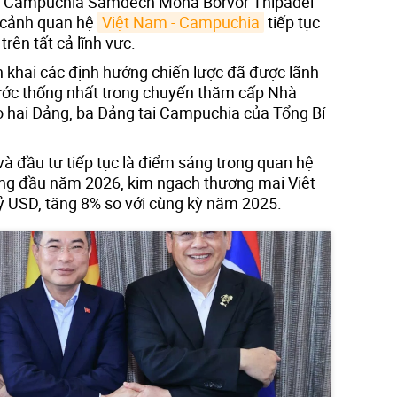
g Campuchia Samdech Moha Borvor Thipadei
i cảnh quan hệ
Việt Nam - Campuchia
tiếp tục
rên tất cả lĩnh vực.
 khai các định hướng chiến lược đã được lãnh
nước thống nhất trong chuyến thăm cấp Nhà
 hai Đảng, ba Đảng tại Campuchia của Tổng Bí
và đầu tư tiếp tục là điểm sáng trong quan hệ
ng đầu năm 2026, kim ngạch thương mại Việt
 USD, tăng 8% so với cùng kỳ năm 2025.