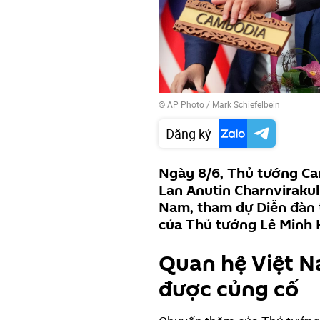
© AP Photo / Mark Schiefelbein
Đăng ký
Ngày 8/6, Thủ tướng C
Lan Anutin Charnvirakul
Nam, tham dự Diễn đàn t
của Thủ tướng Lê Minh 
Quan hệ Việt N
được củng cố