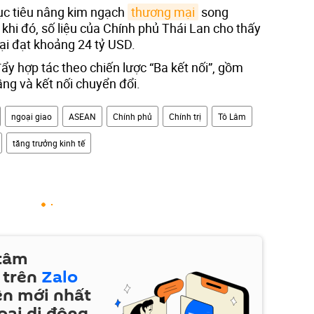
ục tiêu nâng kim ngạch
thương mại
song
khi đó, số liệu của Chính phủ Thái Lan cho thấy
ại đạt khoảng 24 tỷ USD.
đẩy hợp tác theo chiến lược “Ba kết nối”, gồm
tầng và kết nối chuyển đổi.
ngoại giao
ASEAN
Chính phủ
Chính trị
Tô Lâm
tăng trưởng kinh tế
 tâm
 trên
Zalo
ện mới nhất
oại di động