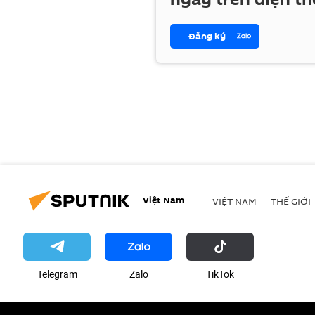
Đăng ký
Việt Nam
VIỆT NAM
THẾ GIỚI
Telegram
Zalo
ТikТоk