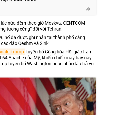
từ lúc nửa đêm theo giờ Moskva. CENTCOM
ứng tương xứng” đối với Tehran.
 vụ nổ đã được ghi nhận tại thành phố cảng
 các đảo Qeshm và Sirik.
onald Trump
tuyên bố Cộng hòa Hồi giáo Iran
H-64 Apache của Mỹ, khiến chiếc máy bay này
ump tuyên bố Washington buộc phải đáp trả vụ