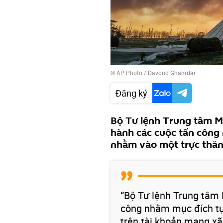
© AP Photo / Davoud Ghahrdar
Đăng ký
Bộ Tư lệnh Trung tâm M
hành các cuộc tấn công 
nhằm vào một trực thăn
“Bộ Tư lệnh Trung tâm 
công nhằm mục đích tự 
trên tài khoản mạng xã