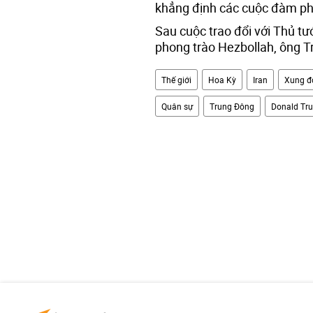
khẳng định các cuộc đàm phá
Sau cuộc trao đổi với Thủ t
phong trào Hezbollah, ông 
Thế giới
Hoa Kỳ
Iran
Xung độ
Quân sự
Trung Đông
Donald Tr