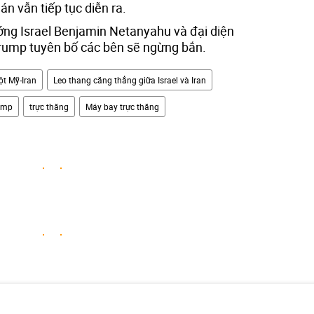
n vẫn tiếp tục diễn ra.
ướng Israel Benjamin Netanyahu và đại diện
Trump tuyên bố các bên sẽ ngừng bắn.
t Mỹ-Iran
Leo thang căng thẳng giữa Israel và Iran
ump
trực thăng
Máy bay trực thăng