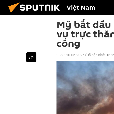
Việt Nam
Mỹ bắt đầu 
vụ trực thă
công
05:23 10.06.2026
(Đã cập nhật:
05: