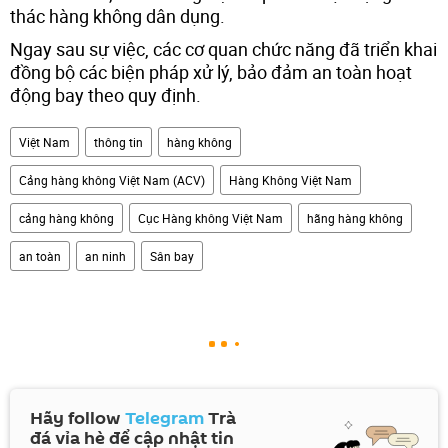
thác hàng không dân dụng.
Ngay sau sự việc, các cơ quan chức năng đã triển khai
đồng bộ các biện pháp xử lý, bảo đảm an toàn hoạt
động bay theo quy định.
Việt Nam
thông tin
hàng không
Cảng hàng không Việt Nam (ACV)
Hàng Không Việt Nam
cảng hàng không
Cục Hàng không Việt Nam
hãng hàng không
an toàn
an ninh
Sân bay
Hãy follow
Telegram
Trà
đá vỉa hè để cập nhật tin