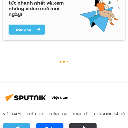
tức nhanh nhất và xem
những video mới mỗi
ngày!
Đăng ký
Việt Nam
VIỆT NAM
THẾ GIỚI
CHÍNH TRỊ
KINH TẾ
ĐỜI SỐNG XÃ HỘI