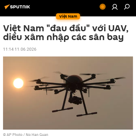
Việt Nam
Việt Nam "đau đầu" với UAV,
diều xâm nhập các sân bay
11:14 11.06.2026
© AP Photo / Ng Han Guan