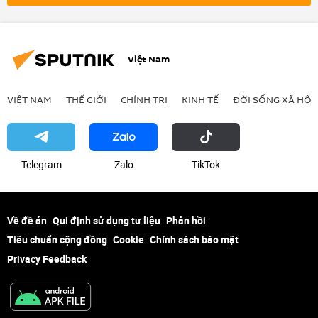
Cục Hàng không Việt Nam
hãng hàng không
hàng không
Hà Nội
quy hoạch
dự án
Việt Nam
VIỆT NAM
THẾ GIỚI
CHÍNH TRỊ
KINH TẾ
ĐỜI SỐNG XÃ HỘI
Telegram
Zalo
ТikТоk
Về đề án
Qui định sử dụng tư liệu
Phản hồi
Tiêu chuẩn cộng đồng
Cookie
Chính sách bảo mật
Privacy Feedback