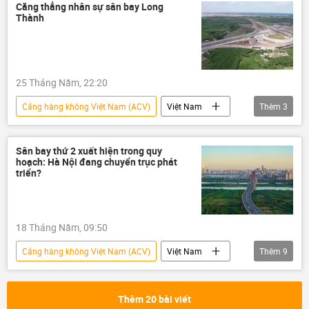
Sân bay Long Thành
dự án
Căng thẳng nhân sự sân bay Long
Thành
xây dựng
Bộ Xây dựng
hàng không
Hàng Không Việt Nam
cảng hàng không
25 Tháng Năm, 22:20
Cục Hàng không Việt Nam
Cảng hàng không Việt Nam (ACV)
Việt Nam
Thêm
3
hãng hàng không
thông tin
Sân bay
Sân bay Long Thành
Sân bay thứ 2 xuất hiện trong quy
hoạch: Hà Nội đang chuyển trục phát
triển?
18 Tháng Năm, 09:50
Cảng hàng không Việt Nam (ACV)
Việt Nam
Thêm
9
thông tin
Hàng Không Việt Nam
cảng hàng không
Thêm 20 bài viết