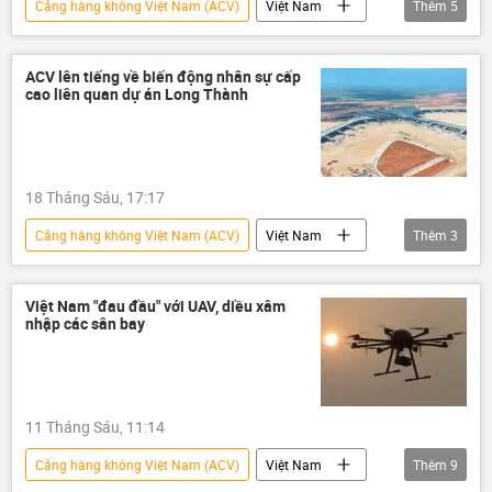
Cảng hàng không Việt Nam (ACV)
Việt Nam
Thêm
5
thông tin
cảng hàng không
Long Thành
Sân bay
Kinh tế
ACV lên tiếng về biến động nhân sự cấp
cao liên quan dự án Long Thành
18 Tháng Sáu, 17:17
Cảng hàng không Việt Nam (ACV)
Việt Nam
Thêm
3
cảng hàng không
Long Thành
thông tin
Việt Nam "đau đầu" với UAV, diều xâm
nhập các sân bay
11 Tháng Sáu, 11:14
Cảng hàng không Việt Nam (ACV)
Việt Nam
Thêm
9