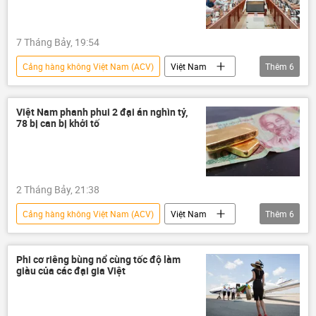
Cục Hàng không Việt Nam
7 Tháng Bảy, 19:54
Cảng hàng không Việt Nam (ACV)
Việt Nam
Thêm
6
Chính trị
thông tin
khai trừ
Đảng Cộng sản Việt Nam
kỷ luật
Việt Nam phanh phui 2 đại án nghìn tỷ,
78 bị can bị khởi tố
kỷ luật Đảng
2 Tháng Bảy, 21:38
Cảng hàng không Việt Nam (ACV)
Việt Nam
Thêm
6
Bộ Công an Việt Nam
tài chính
Tân Sơn Nhất
điều tra
usd
Phi cơ riêng bùng nổ cùng tốc độ làm
giàu của các đại gia Việt
đồng tiền