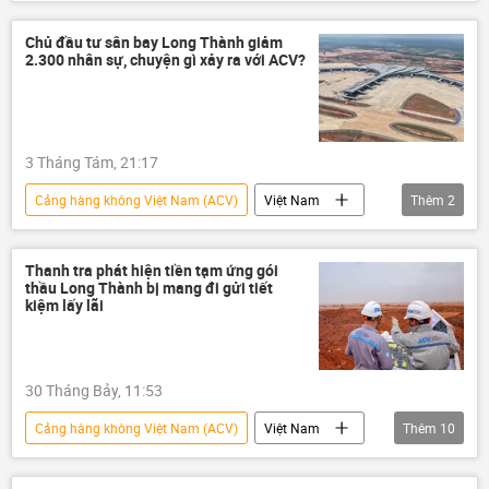
Hàng Không Việt Nam
Cục Hàng không Việt Nam
Long Thành
Chủ đầu tư sân bay Long Thành giảm
2.300 nhân sự, chuyện gì xảy ra với ACV?
Sân bay Long Thành
Việt Nam
3 Tháng Tám, 21:17
Cảng hàng không Việt Nam (ACV)
Việt Nam
Thêm
2
Sân bay Long Thành
đồng tiền
Thanh tra phát hiện tiền tạm ứng gói
thầu Long Thành bị mang đi gửi tiết
kiệm lấy lãi
30 Tháng Bảy, 11:53
Cảng hàng không Việt Nam (ACV)
Việt Nam
Thêm
10
Bộ Tài Chính VN
Bộ Xây dựng