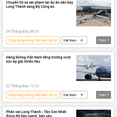
Long Thành
Sân bay Long Thành
Chuyển hồ sơ sai phạm tại dự án sân bay
Long Thành sang Bộ Công an
sai phạm
tham nhũng vặt
tham nhũng
Сuộc chiến chống tham nhũng ở Việt Nam
29 Tháng Bảy, 09:25
Tham ô tài sản
tham ô
Cảng hàng không Việt Nam (ACV)
Việt Nam
Thêm
7
Bộ Công an Việt Nam
Ngân hàng Nhà nước
Hàng không Việt Nam tăng trưởng vượt
sức ép giá nhiên liệu
Thanh tra Bộ Công an
Chính phủ
sai phạm
Long Thành
Sân bay Long Thành
22 Tháng Bảy, 13:16
Cảng hàng không Việt Nam (ACV)
Việt Nam
Thêm
7
hàng không
Hàng Không Việt Nam
cảng hàng không
Phân vai Long Thành - Tân Sơn Nhất
đừng để bên mạnh, bên yếu