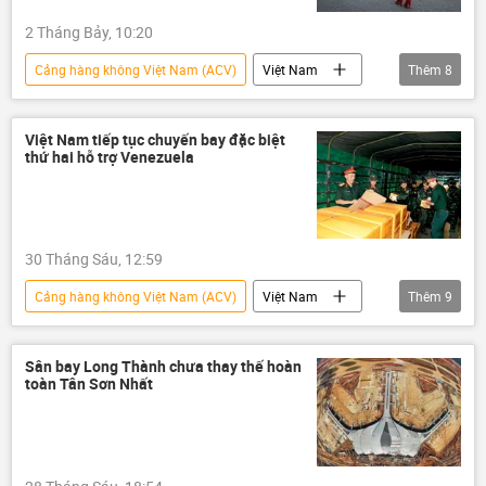
2 Tháng Bảy, 10:20
Cảng hàng không Việt Nam (ACV)
Việt Nam
Thêm
8
thông tin
hàng không
giàu có
nhà giàu
tỷ phú
máy bay
Việt Nam tiếp tục chuyến bay đặc biệt
thứ hai hỗ trợ Venezuela
Kinh doanh
doanh nhân
30 Tháng Sáu, 12:59
Cảng hàng không Việt Nam (ACV)
Việt Nam
Thêm
9
thông tin
Venezuela
trận động đất
thiên tai
Sân bay Long Thành chưa thay thế hoàn
toàn Tân Sơn Nhất
Bộ Ngoại giao Việt Nam
cứu hộ
Vietnam Airlines
hàng không
Hàng Không Việt Nam