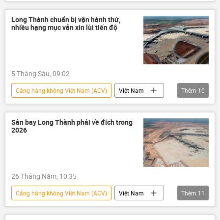
thông tin
hàng không
Hàng Không Việt Nam
cảng hàng không
Long Thành chuẩn bị vận hành thử,
nhiều hạng mục vẫn xin lùi tiến độ
Cục Hàng không Việt Nam
hãng hàng không
an toàn
an ninh
Sân bay
5 Tháng Sáu, 09:02
Cảng hàng không Việt Nam (ACV)
Việt Nam
Thêm
10
thông tin
Long Thành
Sân bay Long Thành
dự án
Sân bay Long Thành phải về đích trong
2026
Chính phủ
hàng không
Hàng Không Việt Nam
cảng hàng không
Cục Hàng không Việt Nam
26 Tháng Năm, 10:35
hãng hàng không
Cảng hàng không Việt Nam (ACV)
Việt Nam
Thêm
11
thông tin
Long Thành