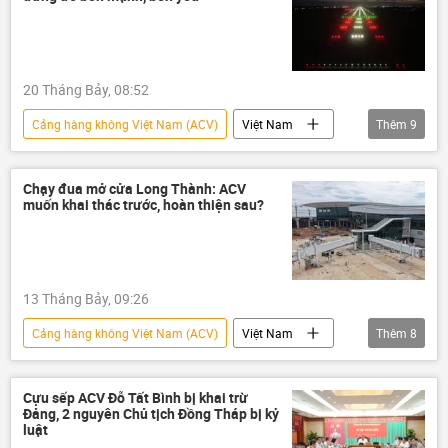
Cục Hàng không Việt Nam
hãng hàng không
máy bay
nhiên liệu
20 Tháng Bảy, 08:52
Cảng hàng không Việt Nam (ACV)
Việt Nam
Thêm
9
thông tin
Sân bay
Sân bay Long Thành
hàng không
Chạy đua mở cửa Long Thành: ACV
muốn khai thác trước, hoàn thiện sau?
Hàng Không Việt Nam
cảng hàng không
Cục Hàng không Việt Nam
hãng hàng không
Tân Sơn Nhất
13 Tháng Bảy, 09:26
Cảng hàng không Việt Nam (ACV)
Việt Nam
Thêm
8
Long Thành
Sân bay Long Thành
dự án
Sân bay
hàng không
Cựu sếp ACV Đỗ Tất Bình bị khai trừ
Đảng, 2 nguyên Chủ tịch Đồng Tháp bị kỷ
Hàng Không Việt Nam
cảng hàng không
luật